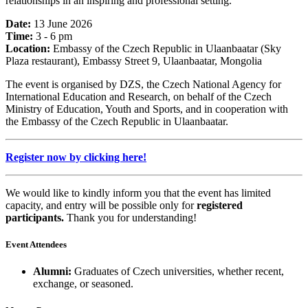
relationships in an inspiring and professional setting.
Date:
13 June 2026
Time:
3 - 6 pm
Location:
Embassy of the Czech Republic in Ulaanbaatar (Sky
Plaza restaurant), Embassy Street 9, Ulaanbaatar, Mongolia
The event is organised by DZS, the Czech National Agency for
International Education and Research, on behalf of the Czech
Ministry of Education, Youth and Sports, and in cooperation with
the Embassy of the Czech Republic in Ulaanbaatar.
Register now by clicking here!
We would like to kindly inform you that the event has limited
capacity, and entry will be possible only for
registered
participants.
Thank you for understanding!
Event Attendees
Alumni:
Graduates of Czech universities, whether recent,
exchange, or seasoned.