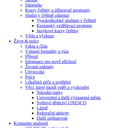
Stipendia
Kurzy češtiny a přípravné programy
Studuj v češtině zdarma!
Vysokoškolské studium v češtině
Krajanský vzdělávací program
Jazykové kurzy češtiny
Věda a výzkum
Život & práce
Fakta a čísla
Vstupní formality a víza
Příjezd
Informace pro nově příchozí
Životní náklady
Ubytování
Práce
Lékařská péče a pojištění
Věci, které musíš vidět a vyzkoušet
Národní parky
Univerzitní a další významná města
Světové dědictví UNESCO
Lázně
Rekreační aktivity
Další zajímavosti
Komunita studentů