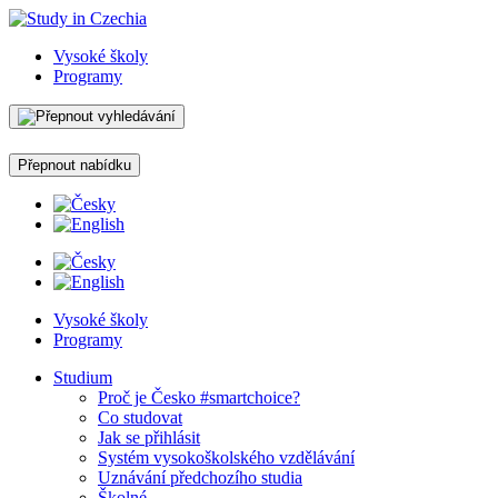
Vysoké školy
Programy
Přepnout nabídku
Vysoké školy
Programy
Studium
Proč je Česko #smartchoice?
Co studovat
Jak se přihlásit
Systém vysokoškolského vzdělávání
Uznávání předchozího studia
Školné