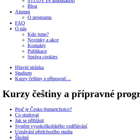
STUDY IN ambasadoři
Blog
Alumni
O programu
FAQ
O nás
Kdo jsme?
Novinky a akce
Kontakty
Publikace
Správa cookies
Hlavní stránka
Studium
Kurzy češtiny a přípravné…
Kurzy češtiny a přípravné pro
Proč je Česko #smartchoice?
Co studovat
Jak se přihlásit
Systém vysokoškolského vzdělávání
Uznávání předchozího studia
Školné