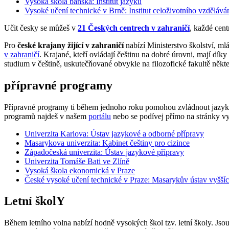
Vysoká škola báňská: Institut jazyků
Vysoké učení technické v Brně: Institut celoživotního vzdělává
Učit česky se můžeš v
21 Českých centrech v zahraničí
, každé cent
Pro
české krajany žijící v zahraničí
nabízí Ministerstvo školství, m
v zahraničí
. Krajané, kteří ovládají češtinu na dobré úrovni, mají dí
studium v češtině, uskutečňované obvykle na filozofické fakultě někte
přípravné programy
Přípravné programy ti během jednoho roku pomohou zvládnout jazyk a 
programů najdeš v našem
portálu
nebo se podívej přímo na stránky v
Univerzita Karlova: Ústav jazykové a odborné přípravy
Masarykova univerzita: Kabinet češtiny pro cizince
Západočeská univerzita: Ústav jazykové přípravy
Univerzita Tomáše Bati ve Zlíně
Vysoká škola ekonomická v Praze
České vysoké učení technické v Praze: Masarykův ústav vyššíc
Letní školY
Během letního volna nabízí hodně vysokých škol tzv. letní školy. Jso