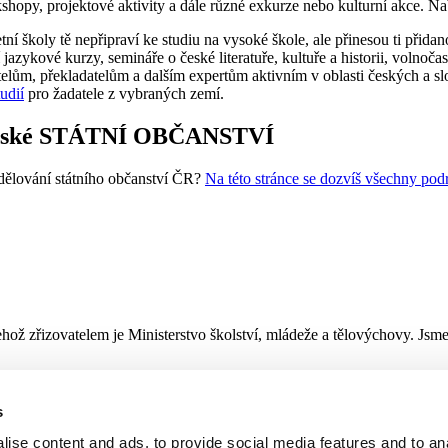
hopy, projektové aktivity a dále různé exkurze nebo kulturní akce. Na
etní školy tě nepřipraví ke studiu na vysoké škole, ale přinesou ti přid
í jazykové kurzy, semináře o české literatuře, kultuře a historii, volnoča
telům, překladatelům a dalším expertům aktivním v oblasti českých a sl
udií
pro žadatele z vybraných zemí.
ské STÁTNÍ OBČANSTVÍ
udělování státního občanství ČR?
Na této stránce se dozvíš všechny pod
hož zřizovatelem je Ministerstvo školství, mládeže a tělovýchovy. Jsm
s
ise content and ads, to provide social media features and to an