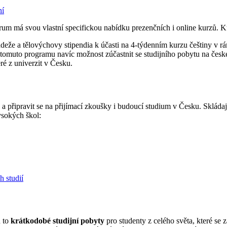
ní
rum má svou vlastní specifickou nabídku prezenčních i online kurzů. K
ládeže a tělovýchovy stipendia k účasti na 4-týdenním kurzu češtiny v r
ky tomuto programu navíc možnost zúčastnit se studijního pobytu na česk
ré z univerzit v Česku.
připravit se na přijímací zkoušky i budoucí studium v Česku. Skládaj
ysokých škol:
h studií
u to
krátkodobé studijní pobyty
pro studenty z celého světa, které se 