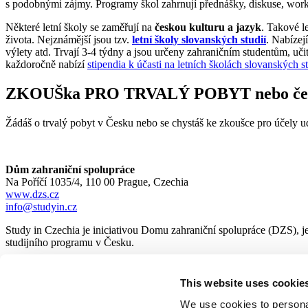
s podobnými zájmy. Programy škol zahrnují přednášky, diskuse, works
Některé letní školy se zaměřují na
českou kulturu a jazyk
. Takové l
života. Nejznámější jsou tzv.
letní školy slovanských studií
. Nabízej
výlety atd. Trvají 3-4 týdny a jsou určeny zahraničním studentům, uči
každoročně nabízí
stipendia k účasti na letních školách slovanských st
ZKOUŠka PRO TRVALÝ POBYT nebo če
Žádáš o trvalý pobyt v Česku nebo se chystáš ke zkoušce pro účely 
Dům zahraniční spolupráce
Na Poříčí 1035/4, 110 00 Prague, Czechia
www.dzs.cz
info@studyin.cz
Study in Czechia je iniciativou Domu zahraniční spolupráce (DZS), je
studijního programu v Česku.
This website uses cookie
© 2026
Dům zahraniční spolupráce
We use cookies to personal