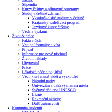
Stipendia
Kurzy češtiny a přípravné programy
Studuj v češtině zdarma!
Vysokoškolské studium v češtině
Krajanský vzdělávací program
Jazykové kurzy češtiny
Věda a výzkum
Život & práce
Fakta a čísla
Vstupní formality a víza
Příjezd
Informace pro nově příchozí
Životní náklady
Ubytování
Práce
Lékařská péče a pojištění
Věci, které musíš vidět a vyzkoušet
Národní parky
Univerzitní a další významná města
Světové dědictví UNESCO
Lázně
Rekreační aktivity
Další zajímavosti
Komunita studentů