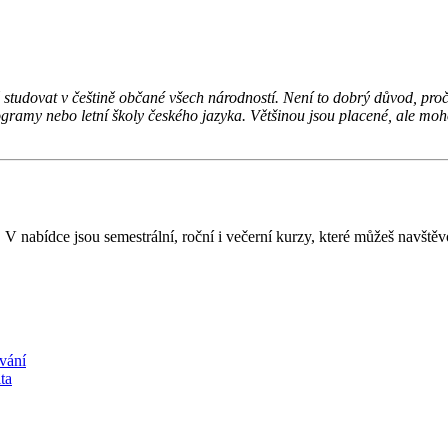
tudovat v češtině občané všech národností. Není to dobrý důvod, proč se
ogramy nebo letní školy českého jazyka. Většinou jsou placené, ale moho
. V nabídce jsou semestrální, roční i večerní kurzy, které můžeš navště
vání
ta