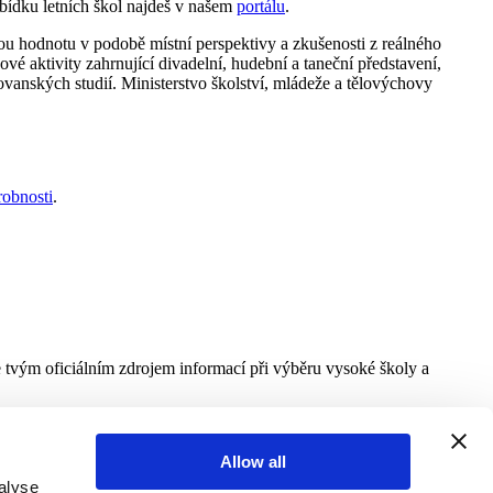
bídku letních škol najdeš v našem
portálu
.
anou hodnotu v podobě místní perspektivy a zkušenosti z reálného
sové aktivity zahrnující divadelní, hudební a taneční představení,
ovanských studií. Ministerstvo školství, mládeže a tělovýchovy
robnosti
.
e tvým oficiálním zdrojem informací při výběru vysoké školy a
Allow all
alyse