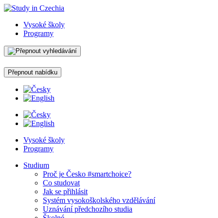
Vysoké školy
Programy
Přepnout nabídku
Vysoké školy
Programy
Studium
Proč je Česko #smartchoice?
Co studovat
Jak se přihlásit
Systém vysokoškolského vzdělávání
Uznávání předchozího studia
Školné