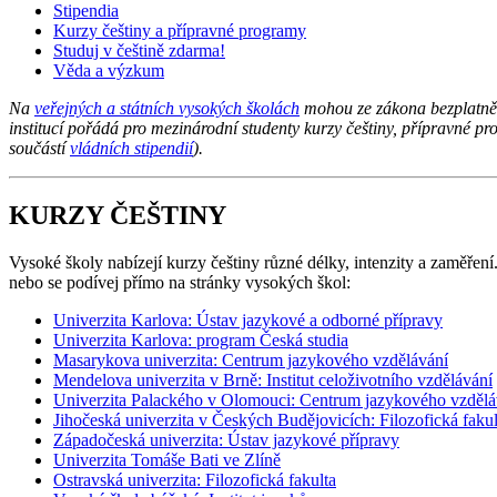
Stipendia
Kurzy češtiny a přípravné programy
Studuj v češtině zdarma!
Věda a výzkum
Na
veřejných a státních vysokých školách
mohou ze zákona bezplatně s
institucí pořádá pro mezinárodní studenty kurzy češtiny, přípravné pr
součástí
vládních stipendií
).
KURZY ČEŠTINY
Vysoké školy nabízejí kurzy češtiny různé délky, intenzity a zaměření
nebo se podívej přímo na stránky vysokých škol:
Univerzita Karlova: Ústav jazykové a odborné přípravy
Univerzita Karlova: program Česká studia
Masarykova univerzita: Centrum jazykového vzdělávání
Mendelova univerzita v Brně: Institut celoživotního vzdělávání
Univerzita Palackého v Olomouci: Centrum jazykového vzdělá
Jihočeská univerzita v Českých Budějovicích: Filozofická fakul
Západočeská univerzita: Ústav jazykové přípravy
Univerzita Tomáše Bati ve Zlíně
Ostravská univerzita: Filozofická fakulta