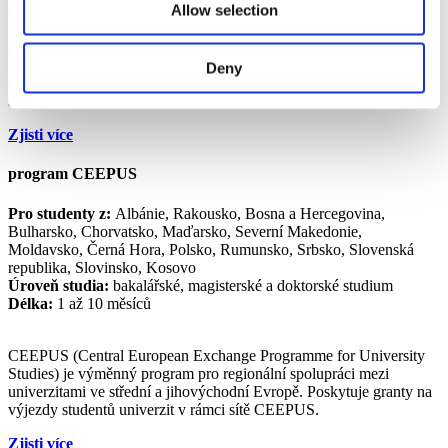
Allow selection
mládež a sport. Studentům z celého světa nabízí různé možnosti
podpory. Erasmus+ pomáhá organizovat zejména výjezdy studentů
do
zemí zařazených do programu
i do
partnerských zemí
. Dále
program podporuje stáže v zahraničí pro studenty , kteří jsou zapsáni
Deny
na vysokých školách v programových zemích. Grant Erasmus+
slouží jako příspěvek na cestovní náklady a pobyt.
Zjisti více
program CEEPUS
Pro studenty z:
Albánie, Rakousko, Bosna a Hercegovina,
Bulharsko, Chorvatsko, Maďarsko, Severní Makedonie,
Moldavsko, Černá Hora, Polsko, Rumunsko, Srbsko, Slovenská
republika, Slovinsko, Kosovo
Úroveň studia:
bakalářské, magisterské a doktorské studium
Délka:
1 až 10 měsíců
CEEPUS (Central European Exchange Programme for University
Studies) je výměnný program pro regionální spolupráci mezi
univerzitami ve střední a jihovýchodní Evropě. Poskytuje granty na
výjezdy studentů univerzit v rámci sítě CEEPUS.
Zjisti více