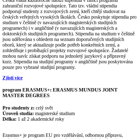
Česká vláda každoročně nabízí stipendia v rámci programu
zahraniční rozvojové spolupráce. Tato tzv. vládní stipendia
podporují studenty z rozvojových zemí, kteří chtějí studovat na
českých veřejných vysokých školách. Česko poskytuje stipendia pro
studium v češtině (v navazujících magisterských studijních
programech) i v angličtině (v navazujících magisterských a
doktorských studijních programech). Stipendia na studium v češtině
jsou udělována s ohledem na seznam doporučených studijních
oborů, který se aktualizuje podle potřeb konkrétních zemí, a
zohledňuje i probíhající projekty rozvojové spolupráce. Žadatelé
mohou navíc získat podporu na jednoletý jazykový a přípravný
kurz. Stipendia na studijní programy v angličtině jsou poskytována
pouze pro vybrané studijní programy.
Zjisti více
program ERASMUS+: ERASMUS MUNDUS JOINT
MASTER DEGREES
Pro studenty z:
celý svět
Úroveň studia:
magisterské studium
Délka:
1 až 2 akademické roky
Erasmus+ je program EU pro vzdělávání, odbornou přípravu,