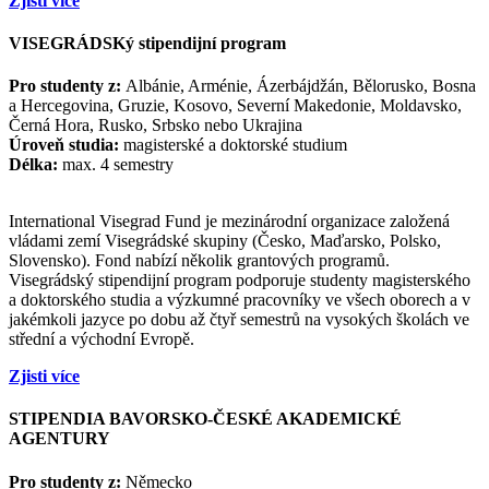
Zjisti více
VISEGRÁDSKý stipendijní program
Pro studenty z:
Albánie, Arménie, Ázerbájdžán, Bělorusko, Bosna
a Hercegovina, Gruzie, Kosovo, Severní Makedonie, Moldavsko,
Černá Hora, Rusko, Srbsko nebo Ukrajina
Úroveň studia:
magisterské a doktorské studium
Délka:
max. 4 semestry
International Visegrad Fund je mezinárodní organizace založená
vládami zemí Visegrádské skupiny (Česko, Maďarsko, Polsko,
Slovensko). Fond nabízí několik grantových programů.
Visegrádský stipendijní program podporuje studenty magisterského
a doktorského studia a výzkumné pracovníky ve všech oborech a v
jakémkoli jazyce po dobu až čtyř semestrů na vysokých školách ve
střední a východní Evropě.
Zjisti více
STIPENDIA BAVORSKO-ČESKÉ AKADEMICKÉ
AGENTURY
Pro studenty z:
Německo