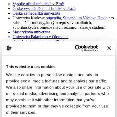
Vysoké učení technické v Brně
České vysoké učení technické v Praze
Česká zemědělská univerzita
Univerzita Karlova:
stipendia
,
Stipendium Václava Havla
pro
zahraniční studenty, kterým represe v totalitních,
autoritářských a omezovaných režimech ztěžuje studium
Masarykova univerzita
Univerzita Palackého v Olomouci
Západočeská univerzita v Plzni
2. STIPENDIA PRO STUDIJNÍ nebo VÝZKUMNÉ
POBYTY
This website uses cookies
STIPENDIA v rámci mezivládních smluv
We use cookies to personalise content and ads, to
Pro studenty ze:
způsobilé země pro 2026/2027
provide social media features and to analyse our traffic.
Úroveň studia:
We also share information about your use of our site with
bakalářské, magisterské a doktorské studium
our social media, advertising and analytics partners who
Délka:
2 až 10 měsíců
may combine it with other information that you’ve
provided to them or that they’ve collected from your use
of their services.
Ministerstvo školství, mládeže a tělovýchovy každoročně nabízí