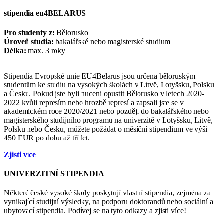
stipendia eu4BELARUS
Pro studenty z:
Bělorusko
Úroveň studia:
bakalářské nebo magisterské studium
Délka:
max. 3 roky
Stipendia Evropské unie EU4Belarus jsou určena běloruským
studentům ke studiu na vysokých školách v Litvě, Lotyšsku, Polsku
a Česku. Pokud jste byli nuceni opustit Bělorusko v letech 2020-
2022 kvůli represím nebo hrozbě represí a zapsali jste se v
akademickém roce 2020/2021 nebo později do bakalářského nebo
magisterského studijního programu na univerzitě v Lotyšsku, Litvě,
Polsku nebo Česku, můžete požádat o měsíční stipendium ve výši
450 EUR po dobu až tří let.
Zjisti více
UNIVERZITNÍ STIPENDIA
Některé české vysoké školy poskytují vlastní stipendia, zejména za
vynikající studijní výsledky, na podporu doktorandů nebo sociální a
ubytovací stipendia. Podívej se na tyto odkazy a zjisti více!