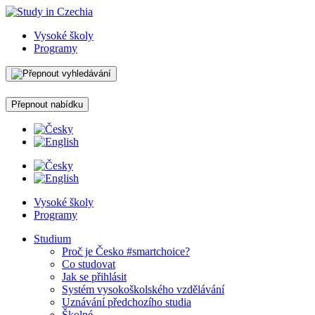
Vysoké školy
Programy
Přepnout nabídku
Vysoké školy
Programy
Studium
Proč je Česko #smartchoice?
Co studovat
Jak se přihlásit
Systém vysokoškolského vzdělávání
Uznávání předchozího studia
Školné