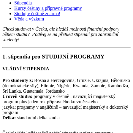
Stipendia
Kurzy češtiny a přípravné programy
Studuj v češtině zdarma!
Věda a výzkum
Chceš studovat v Česku, ale hledáš možnosti finanční podpory
během studia? Podívej se na přehled stipendií pro zahraniční
studenty!
1. stipendia pro STUDIJNÍ PROGRAMY
VLÁDNÍ STIPENDIA
Pro studenty z:
Bosna a Hercegovina, Gruzie, Ukrajina, Bělorusko
(demokratické síly), Etiopie, Nigérie, Rwanda, Zambie, Kambodža,
Srí Lanka, Guatemala, Jordánsko
Úroveň studia:
programy v češtině - navazující magisterský
program plus jeden rok přípravného kurzu českého
jazyka; programy v angličtině – navazující magisterský a doktorský
program
Délka:
standardní délka studia