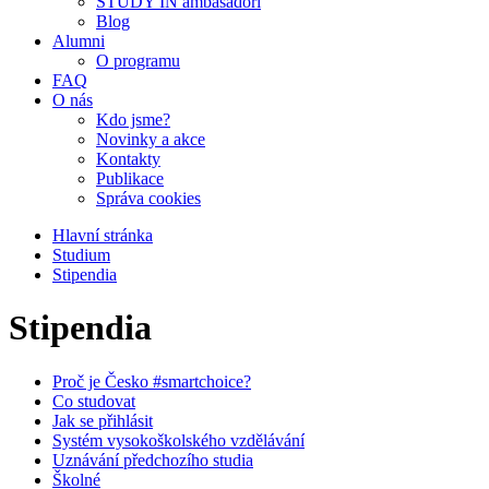
STUDY IN ambasadoři
Blog
Alumni
O programu
FAQ
O nás
Kdo jsme?
Novinky a akce
Kontakty
Publikace
Správa cookies
Hlavní stránka
Studium
Stipendia
Stipendia
Proč je Česko #smartchoice?
Co studovat
Jak se přihlásit
Systém vysokoškolského vzdělávání
Uznávání předchozího studia
Školné