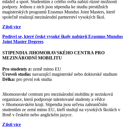
mládež a sport. Studentům z celého světa nabízí různé možnosti
podpory. Jednou z nich jsou stipendia ke studiu prestižních
magisterských programů Erasmus Mundus Joint Masters, které
společně realizují mezinárodní partnerství vysokých škol.
Zjisti více
Podívej se, které české vysoké školy nabízejí Erasmus Mundus
Joint Master Degrees
STIPENDIA JIHOMORAVSKÉHO CENTRA PRO
MEZINÁRODNÍ MOBILITU
Pro studenty z:
země mimo EU
Úroveň studia:
navazující magisterské nebo doktorské studium
Délka:
pro první rok studia
Jihomoravské centrum pro mezinárodní mobilitu je nezisková
organizace, která podporuje talentované studenty a vědce
v Jihomoravském kraji. Stipendia jsou určena zahraničním
studentům ze zemí mimo EU, kteří studují na vysokých školách v
Brně v českém nebo anglickém jazyce.
Zjisti více