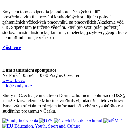
Smyslem tohoto stipendia je podpora "českých studií"
prostřednictvím financování krátkodobých studijních pobytů
zahraničních vědeckých pracovníků na pracovištích Akademie věd
ČR. Stipendium je určeno vědcům, kteří pro svou práci potřebují
studovat místní historické, kulturní, umělecké, jazykové, geografické
nebo přírodní údaje v Česku.
Zjisti více
Dům zahraniční spolupráce
Na Poříčí 1035/4, 110 00 Prague, Czechia
www.dzs.cz
info@studyin.cz
Study in Czechia je iniciativou Domu zahraniční spolupráce (DZS),
jehož zřizovatelem je Ministerstvo školství, mládeže a tělovýchovy.
Jsme tvým oficiálním zdrojem informací při výběru vysoké školy a
studijního programu v Česku.