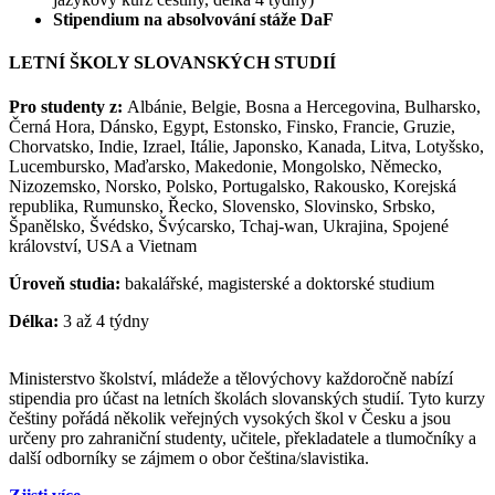
Stipendium na absolvování stáže DaF
LETNÍ ŠKOLY SLOVANSKÝCH STUDIÍ
Pro studenty z:
Albánie, Belgie, Bosna a Hercegovina, Bulharsko,
Černá Hora, Dánsko, Egypt, Estonsko, Finsko, Francie, Gruzie,
Chorvatsko, Indie, Izrael, Itálie, Japonsko, Kanada, Litva, Lotyšsko,
Lucembursko, Maďarsko, Makedonie, Mongolsko, Německo,
Nizozemsko, Norsko, Polsko, Portugalsko, Rakousko, Korejská
republika, Rumunsko, Řecko, Slovensko, Slovinsko, Srbsko,
Španělsko, Švédsko, Švýcarsko, Tchaj-wan, Ukrajina, Spojené
království, USA a Vietnam
Úroveň studia:
bakalářské, magisterské a doktorské studium
Délka:
3 až 4 týdny
Ministerstvo školství, mládeže a tělovýchovy každoročně nabízí
stipendia pro účast na letních školách slovanských studií. Tyto kurzy
češtiny pořádá několik veřejných vysokých škol v Česku a jsou
určeny pro zahraniční studenty, učitele, překladatele a tlumočníky a
další odborníky se zájmem o obor čeština/slavistika.