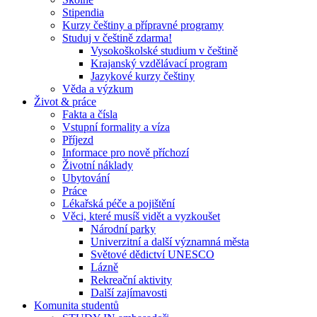
Stipendia
Kurzy češtiny a přípravné programy
Studuj v češtině zdarma!
Vysokoškolské studium v češtině
Krajanský vzdělávací program
Jazykové kurzy češtiny
Věda a výzkum
Život & práce
Fakta a čísla
Vstupní formality a víza
Příjezd
Informace pro nově příchozí
Životní náklady
Ubytování
Práce
Lékařská péče a pojištění
Věci, které musíš vidět a vyzkoušet
Národní parky
Univerzitní a další významná města
Světové dědictví UNESCO
Lázně
Rekreační aktivity
Další zajímavosti
Komunita studentů