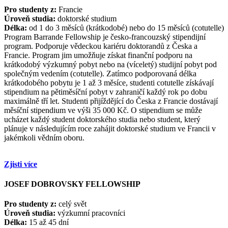
Pro studenty z:
Francie
Úroveň studia:
doktorské studium
Délka:
od 1 do 3 měsíců (krátkodobé) nebo do 15 měsíců (cotutelle)
Program Barrande Fellowship je česko-francouzský stipendijní
program. Podporuje vědeckou kariéru doktorandů z Česka a
Francie. Program jim umožňuje získat finanční podporu na
krátkodobý výzkumný pobyt nebo na (víceletý) studijní pobyt pod
společným vedením (cotutelle). Zatímco podporovaná délka
krátkodobého pobytu je 1 až 3 měsíce, studenti cotutelle získávají
stipendium na pětiměsíční pobyt v zahraničí každý rok po dobu
maximálně tří let. Studenti přijíždějící do Česka z Francie dostávají
měsíční stipendium ve výši 35 000 Kč. O stipendium se může
ucházet každý student doktorského studia nebo student, který
plánuje v následujícím roce zahájit doktorské studium ve Francii v
jakémkoli vědním oboru.
Zjisti více
JOSEF DOBROVSKY FELLOWSHIP
Pro studenty z:
celý svět
Úroveň studia:
výzkumní pracovníci
Délka:
15 až 45 dní