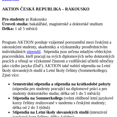
AKTION ČESKÁ REPUBLIKA – RAKOUSKO
Pro studenty z:
Rakousko
Úroveň studia:
bakalářské, magisterské a doktorské studium
Délka:
1 až 5 měsíců
Program AKTION posiluje vzájemné porozumění mezi českými a
rakouskými studenty, akademiky a výzkumníky prostřednictvím
individuálních
stipendií
. Stipendia jsou určena mladým vědeckým
pracovníkům, kteří pracují na svých diplomových nebo doktorských
pracích a věnují se výzkumné činnosti a vzdělávání učitelů němčiny
jako cizího jazyka (DaF). AKTION také nabízí stipendia na Letní
školy slovanských studií a Letní školy češtiny (Sommerkollegs).
Zjisti více:
Semestrální stipendia a stipendia na krátkodobé pobyty
(stipendia pro studenty pracující na diplomové práci a pro
studenty doktorského studia; délka od 1 do 5 měsíců)
Stipendia na Sommerkollegs
(velmi oblíbené letní jazykové
kurzy češtiny realizované v tandemu s českými studenty;
délka od 2 do 3 týdnů)
Stipendia na Letní školy slovanských studií
(intenzivní
jazykový kurz češtiny, délka 4 týdny)