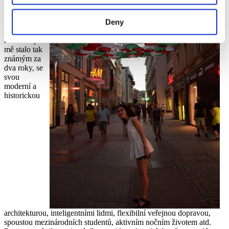
zemí pro
život,
zejména v
Deny
Brně. Toto
město se pro
mě stalo tak
známým za
dva roky, se
svou
moderní a
historickou
architekturou, inteligentními lidmi, flexibilní veřejnou dopravou,
spoustou mezinárodních studentů, aktivním nočním životem atd.