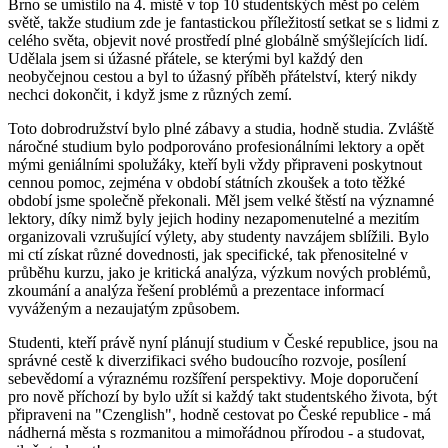
Brno se umístilo na 4. místě v top 10 studentských měst po celém
světě, takže studium zde je fantastickou příležitostí setkat se s lidmi z
celého světa, objevit nové prostředí plné globálně smýšlejících lidí.
Udělala jsem si úžasné přátele, se kterými byl každý den
neobyčejnou cestou a byl to úžasný příběh přátelství, který nikdy
nechci dokončit, i když jsme z různých zemí.
Toto dobrodružství bylo plné zábavy a studia, hodně studia. Zvláště
náročné studium bylo podporováno profesionálními lektory a opět
mými geniálními spolužáky, kteří byli vždy připraveni poskytnout
cennou pomoc, zejména v období státních zkoušek a toto těžké
období jsme společně překonali. Měl jsem velké štěstí na významné
lektory, díky nimž byly jejich hodiny nezapomenutelné a mezitím
organizovali vzrušující výlety, aby studenty navzájem sblížili. Bylo
mi ctí získat různé dovednosti, jak specifické, tak přenositelné v
průběhu kurzu, jako je kritická analýza, výzkum nových problémů,
zkoumání a analýza řešení problémů a prezentace informací
vyváženým a nezaujatým způsobem.
Studenti, kteří právě nyní plánují studium v České republice, jsou na
správné cestě k diverzifikaci svého budoucího rozvoje, posílení
sebevědomí a výraznému rozšíření perspektivy. Moje doporučení
pro nově příchozí by bylo užít si každý takt studentského života, být
připraveni na "Czenglish", hodně cestovat po České republice - má
nádherná města s rozmanitou a mimořádnou přírodou - a studovat,