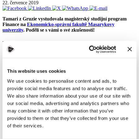
22. července 2019
Tamari z Gruzie vystudovala magisterský studijní program
Finance na
Ekonomicko-správní fakultě Masarykovy
univerzity
. Podělí se s vámi o své zkušenosti!
Toto dobrodružství bylo plné zábavy a studia, hodně studia!
"Nebylo těžké se
rozhodnout pro
studium v České
This website uses cookies
republice, když
jsem zvažoval
We use cookies to personalise content and ads, to
obrovské
provide social media features and to analyse our traffic.
perspektivní
We also share information about your use of our site with
možnosti
dobrodružné
our social media, advertising and analytics partners who
cesty. Zejména
may combine it with other information that you’ve
stipendium od
provided to them or that they’ve collected from your use
české vlády
bylo
velmi užitečné a příjemné. Tato stipendia jsou určena pro studenty z
of their services.
rozvojových zemí, což znamená obrovskou šanci rozšířit naše
obzory.