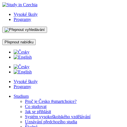
Vysoké školy
Programy
Přepnout nabídku
Vysoké školy
Programy
Studium
Proč je Česko #smartchoice?
Co studovat
Jak se přihlásit
Systém vysokoškolského vzdělávání
Uznávání předchozího studia
Školné