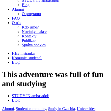
STUDY IN ambasadoři
Blog
Alumni
O programu
FAQ
O nás
Kdo jsme?
Novinky a akce
Kontakty
Publikace
Správa cookies
Hlavní stránka
Komunita studentů
Blog
This adventure was full of fun
and studying
STUDY IN ambasadoři
Blog
Alumni
,
Student community
,
Study in Czechia
,
Universities