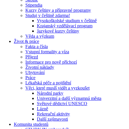
Stipendia
Kurzy češtiny a přípravné programy
Studuj v češtině zdarma!
Vysokoškolské studium v češtině
Krajanský vzdělávací program
Jazykové kurzy češtiny
Věda a výzkum
Život & práce
Fakta a čísla
Vstupní formality a víza
Příjezd
Informace pro nově příchozí
Životní náklady
Ubytování
Práce
Lékařská péče a pojištění
Věci, které musíš vidět a vyzkoušet
Národní parky
Univerzitní a další významná města
Světové dědictví UNESCO
Lázně
Rekreační aktivity
Další zajímavosti
Komunita studentů