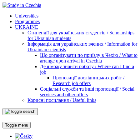
Universities
Programmes
UKRAINE
Стипендії для українських студентів / Scholarships
for Ukrainian students
Інформація для українських вчених / Information for
Ukrainian scientists
Що організувати по приїзду в Чехію / What to
arrange upon arrival in Czechia
Де я можу знайти роботу / Where can I find a
job
Пропозиції дослідницьких робіт /
Research job offers
Соціальні служби та інші пропозиції / Social
services and other offers
Корисні посилання / Useful links
Toggle menu