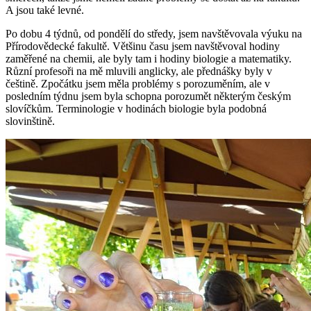
A jsou také levné.
Po dobu 4 týdnů, od pondělí do středy, jsem navštěvovala výuku na
Přírodovědecké fakultě. Většinu času jsem navštěvoval hodiny
zaměřené na chemii, ale byly tam i hodiny biologie a matematiky.
Různí profesoři na mě mluvili anglicky, ale přednášky byly v
češtině. Zpočátku jsem měla problémy s porozuměním, ale v
posledním týdnu jsem byla schopna porozumět některým českým
slovíčkům. Terminologie v hodinách biologie byla podobná
slovinštině.