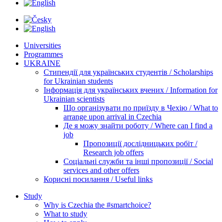
Universities
Programmes
UKRAINE
Стипендії для українських студентів / Scholarships
for Ukrainian students
Інформація для українських вчених / Information for
Ukrainian scientists
Що організувати по приїзду в Чехію / What to
arrange upon arrival in Czechia
Де я можу знайти роботу / Where can I find a
job
Пропозиції дослідницьких робіт /
Research job offers
Соціальні служби та інші пропозиції / Social
services and other offers
Корисні посилання / Useful links
Study
Why is Czechia the #smartchoice?
What to study