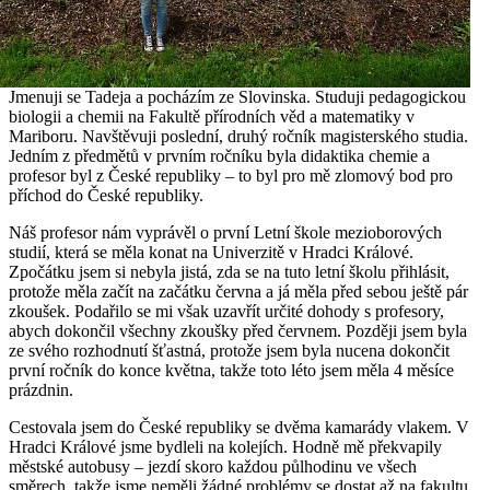
Jmenuji se Tadeja a pocházím ze Slovinska. Studuji pedagogickou
biologii a chemii na Fakultě přírodních věd a matematiky v
Mariboru. Navštěvuji poslední, druhý ročník magisterského studia.
Jedním z předmětů v prvním ročníku byla didaktika chemie a
profesor byl z České republiky – to byl pro mě zlomový bod pro
příchod do České republiky.
Náš profesor nám vyprávěl o první Letní škole mezioborových
studií, která se měla konat na Univerzitě v Hradci Králové.
Zpočátku jsem si nebyla jistá, zda se na tuto letní školu přihlásit,
protože měla začít na začátku června a já měla před sebou ještě pár
zkoušek. Podařilo se mi však uzavřít určité dohody s profesory,
abych dokončil všechny zkoušky před červnem. Později jsem byla
ze svého rozhodnutí šťastná, protože jsem byla nucena dokončit
první ročník do konce května, takže toto léto jsem měla 4 měsíce
prázdnin.
Cestovala jsem do České republiky se dvěma kamarády vlakem. V
Hradci Králové jsme bydleli na kolejích. Hodně mě překvapily
městské autobusy – jezdí skoro každou půlhodinu ve všech
směrech, takže jsme neměli žádné problémy se dostat až na fakultu.