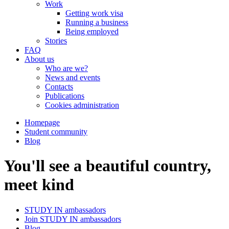
Work
Getting work visa
Running a business
Being employed
Stories
FAQ
About us
Who are we?
News and events
Contacts
Publications
Cookies administration
Homepage
Student community
Blog
You'll see a beautiful country,
meet kind
STUDY IN ambassadors
Join STUDY IN ambassadors
Blog