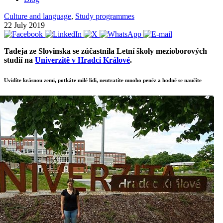
Culture and language
,
Study programmes
22 July 2019
Tadeja ze Slovinska se zúčastnila Letní školy mezioborových
studií na
Univerzitě v Hradci Králové
.
Uvidíte krásnou zemi, potkáte milé lidi, neutratíte mnoho peněz a hodně se naučíte