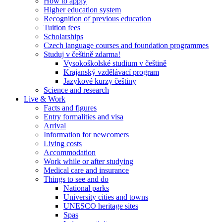
How to apply
Higher education system
Recognition of previous education
Tuition fees
Scholarships
Czech language courses and foundation programmes
Studuj v češtině zdarma!
Vysokoškolské studium v češtině
Krajanský vzdělávací program
Jazykové kurzy češtiny
Science and research
Live & Work
Facts and figures
Entry formalities and visa
Arrival
Information for newcomers
Living costs
Accommodation
Work while or after studying
Medical care and insurance
Things to see and do
National parks
University cities and towns
UNESCO heritage sites
Spas