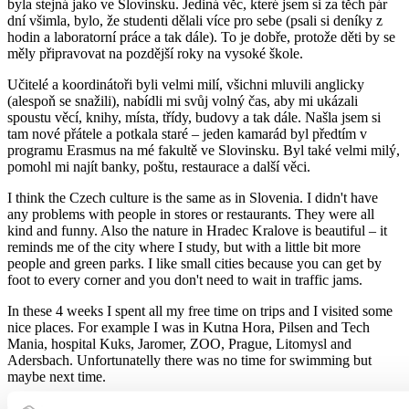
byla stejná jako ve Slovinsku. Jediná věc, které jsem si za těch pár
dní všimla, bylo, že studenti dělali více pro sebe (psali si deníky z
hodin a laboratorní práce a tak dále). To je dobře, protože děti by se
měly připravovat na pozdější roky na vysoké škole.
Učitelé a koordinátoři byli velmi milí, všichni mluvili anglicky
(alespoň se snažili), nabídli mi svůj volný čas, aby mi ukázali
spoustu věcí, knihy, místa, třídy, budovy a tak dále. Našla jsem si
tam nové přátele a potkala staré – jeden kamarád byl předtím v
programu Erasmus na mé fakultě ve Slovinsku. Byl také velmi milý,
pomohl mi najít banky, poštu, restaurace a další věci.
I think the Czech culture is the same as in Slovenia. I didn't have
any problems with people in stores or restaurants. They were all
kind and funny. Also the nature in Hradec Kralove is beautiful – it
reminds me of the city where I study, but with a little bit more
people and green parks. I like small cities because you can get by
foot to every corner and you don't need to wait in traffic jams.
In these 4 weeks I spent all my free time on trips and I visited some
nice places. For example I was in Kutna Hora, Pilsen and Tech
Mania, hospital Kuks, Jaromer, ZOO, Prague, Litomysl and
Adersbach. Unfortunatelly there was no time for swimming but
maybe next time.
Česká republika je známá mnoha různými druhy piva, takže jsem se