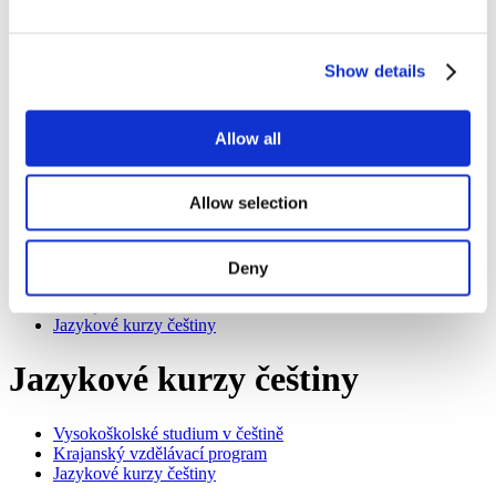
Work
Getting work visa
Running a business
Being employed
Show details
Stories
FAQ
About us
Allow all
Who are we?
News and events
Contacts
Allow selection
Publications
Cookies administration
Homepage
Deny
Study in Czechia
Studuj v češtině zdarma!
Jazykové kurzy češtiny
Jazykové kurzy češtiny
Vysokoškolské studium v češtině
Krajanský vzdělávací program
Jazykové kurzy češtiny