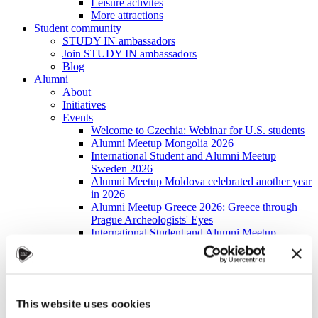
Leisure activites
More attractions
Student community
STUDY IN ambassadors
Join STUDY IN ambassadors
Blog
Alumni
About
Initiatives
Events
Welcome to Czechia: Webinar for U.S. students
Alumni Meetup Mongolia 2026
International Student and Alumni Meetup
Sweden 2026
Alumni Meetup Moldova celebrated another year
in 2026
Alumni Meetup Greece 2026: Greece through
Prague Archeologists' Eyes
International Student and Alumni Meetup
Olomouc 2025
Third Czechia Alumni Meetup Thailand 2025:
Forging a Future of Shared Success
International Student and Alumni Meetup
Denmark 2025
This website uses cookies
Student and Alumni Meetup France 2025 (in