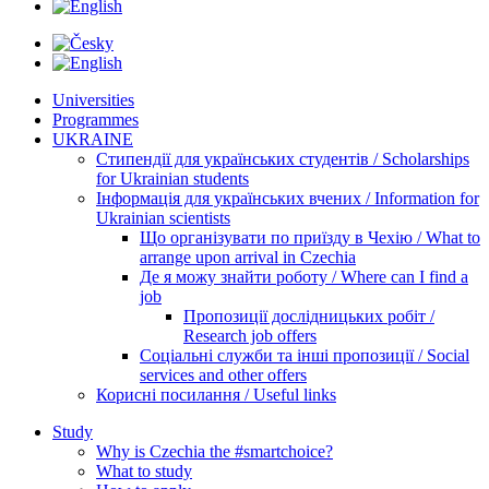
Universities
Programmes
UKRAINE
Стипендії для українських студентів / Scholarships
for Ukrainian students
Інформація для українських вчених / Information for
Ukrainian scientists
Що організувати по приїзду в Чехію / What to
arrange upon arrival in Czechia
Де я можу знайти роботу / Where can I find a
job
Пропозиції дослідницьких робіт /
Research job offers
Соціальні служби та інші пропозиції / Social
services and other offers
Корисні посилання / Useful links
Study
Why is Czechia the #smartchoice?
What to study