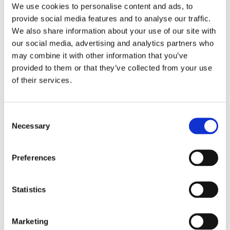
Prague)
We use cookies to personalise content and ads, to
Alumni Meetup Greece 2025
provide social media features and to analyse our traffic.
Czech Receptions with Study in Czechia
We also share information about your use of our site with
Alumni Meetup Moldova 2025
International Student and Alumni Meetup Brno
our social media, advertising and analytics partners who
2024
may combine it with other information that you’ve
Alumni Meetup Thailand 2024
provided to them or that they’ve collected from your use
Alumni Meetup Pakistan (in Prague)
Czech Receptions USA 2024
of their services.
Alumni Meetup Sweden 2024
Alumni Meetup Moldova 2024
International Student and Alumni Meetup France
Alumni Meetup Thailand
Consent
International Student and Alumni Meetup
Necessary
Selection
Ostrava
Alumni Meetup USA and Czech Reception
Student and Alumni Meetup in Prague
Preferences
Alumni Meeting Moldova
Alumni Meetup Spain
Alumni Meetup Sweden 2023
Alumni Meetup Sweden 2022
Statistics
Alma Matters!
Alumni Meetup Kazakhstan
Alumni Meetup Austria
Marketing
Alumni Networking