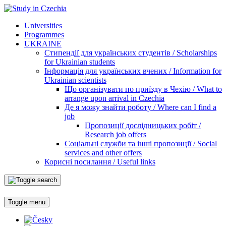
Universities
Programmes
UKRAINE
Стипендії для українських студентів / Scholarships
for Ukrainian students
Інформація для українських вчених / Information for
Ukrainian scientists
Що організувати по приїзду в Чехію / What to
arrange upon arrival in Czechia
Де я можу знайти роботу / Where can I find a
job
Пропозиції дослідницьких робіт /
Research job offers
Соціальні служби та інші пропозиції / Social
services and other offers
Корисні посилання / Useful links
Toggle menu