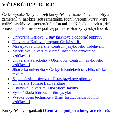
V ČESKÉ REPUBLICE
České vysoké školy nabízejí kurzy češtiny různé délky, intenzity a
zaměření. V nabídce jsou semestrální, roční i večerní kurzy, které
můžeš navštěvovat
prezenčně nebo online
. Nabídku kurzů najdeš
v našem
portálu
nebo se podívej přímo na stránky vysokých škol:
Univerzita Karlova: Ústav jazykové a odborné přípravy
Univerzita Karlova: program Česká studia
Masarykova univerzita: Centrum jazykového vzdělávání
Mendelova univerzita v Brně: Institut celoživotního
vzdělávání
Univerzita Palackého v Olomouci: Centrum jazykového
vzdělávání
Jihočeská univerzita v Českých Budějovicích: Filozofická
fakulta
Západočeská univerzita: Ústav jazykové přípravy
Univerzita Tomáše Bati ve Zlíně
Ostravská univerzita: Filozofická fakulta
Vysoká škola báňská: Institut jazyků
Vysoké učení technické v Brně: Institut celoživotního
vzdělávání
Kurzy češtiny organizují i
Centra na podporu integrace cizinců
.