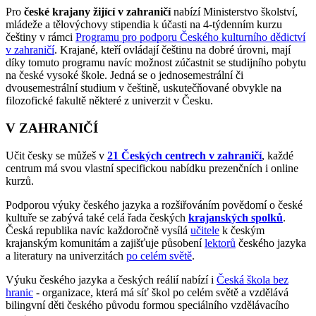
Pro
české krajany žijící v zahraničí
nabízí Ministerstvo školství,
mládeže a tělovýchovy stipendia k účasti na 4-týdenním kurzu
češtiny v rámci
Programu pro podporu Českého kulturního dědictví
v zahraničí
. Krajané, kteří ovládají češtinu na dobré úrovni, mají
díky tomuto programu navíc možnost zúčastnit se studijního pobytu
na české vysoké škole. Jedná se o jednosemestrální či
dvousemestrální studium v češtině, uskutečňované obvykle na
filozofické fakultě některé z univerzit v Česku.
V ZAHRANIČÍ
Učit česky se můžeš v
21 Českých centrech v zahraničí
, každé
centrum má svou vlastní specifickou nabídku prezenčních i online
kurzů.
Podporou výuky českého jazyka a rozšiřováním povědomí o české
kultuře se zabývá také celá řada českých
krajanských spolků
.
Česká republika navíc každoročně vysílá
učitele
k českým
krajanským komunitám a zajišťuje působení
lektorů
českého jazyka
a literatury na univerzitách
po celém světě
.
Výuku českého jazyka a českých reálií nabízí i
Česká škola bez
hranic
- organizace, která má síť škol po celém světě a vzdělává
bilingvní děti českého původu formou speciálního vzdělávacího