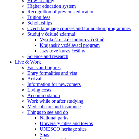
How to apply
Higher education system
Recognition of previous education
Tuition fees
Scholarships
Czech language courses and foundation programmes
Studuj v češtině zdarma!
Vysokoškolské studium v češtině
Krajanský vzdělávací program
Jazykové kurzy češtiny
Science and research
Live & Work
Facts and figures
Entry formalities and visa
Arrival
Information for newcomers
Living costs
Accommodation
Work while or after studying
Medical care and insurance
Things to see and do
National parks
University cities and towns
UNESCO heritage sites
Spas