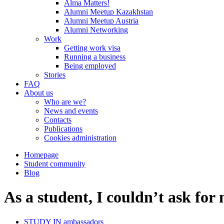
Alma Matters!
Alumni Meetup Kazakhstan
Alumni Meetup Austria
Alumni Networking
Work
Getting work visa
Running a business
Being employed
Stories
FAQ
About us
Who are we?
News and events
Contacts
Publications
Cookies administration
Homepage
Student community
Blog
As a student, I couldn’t ask for
STUDY IN ambassadors