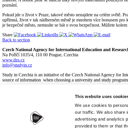
poznání.
Pokud jde o život v Praze, takové město nenajdete na celém světě. Pr
upřímná, život v tak nádherném městě je mnohem více bonusem pro kaž
je bezpečné město, nemusíte se bát o svou bezpečnost. Můžete kolem s
Share
Back to section
Czech National Agency for International Education and Researc
Na Poříčí 1035/4, 110 00 Prague, Czechia
www.dzs.cz
info@studyin.cz
Study in Czechia is an initiative of the Czech National Agency for In
source of information when choosing a university and study program
This website uses cookie
© 2026
Czech National Agency for International Education and
We use cookies to personal
our traffic. We also share 
advertising and analytics 
provided to them or that th