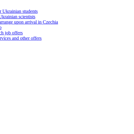
 Ukrainian students
rainian scientists
range upon arrival in Czechia
b
h job offers
vices and other offers