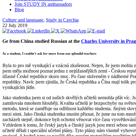
Join STUDY IN ambassadors
Blog
Culture and language
,
Study in Czechia
22 July 2019
Ge from China studied Russian at
the
Charles University in Pra
As a student, I couldn’t ask for more from our splendid teachers
Byla to pro mě vynikající a vzácná zkušenost. Nejen, že jsem mohla zí
jsem měla možnost poznat jednu z nejúžasnějších zemí - Českou repub
úžasné České republice skoro moc. Po čase stráveném v nádherné Praze
republiky. Navíc jsem zjistila, že Česká republika a Čína mají tolik p
vynikajícím jídle.
Jako studentka jsem si od našich skvělých učitelů nemohla přát víc. Jso
zamilovala mnohem hlouběji. Kvalita učitelů je bezpochyby na světo
metodu, která se zaměřuje na odlišnost každého studenta. Jinými sl
mezi nimi. Jako čínská studentka musím přiznat, že jsme na tom mnohe
zacházeli stejně, dokonce byli ochotni věnovat více času vysvětlová
Vzhledem k tomu, že český jazyk a čínský jazyk jsou mezi sebou samo
učitelé dělali i speciální učební plány. Tyto plány nám vlastně vyho
znalostí. A hodně jsme se naučili díky novým materiálům použitým bě