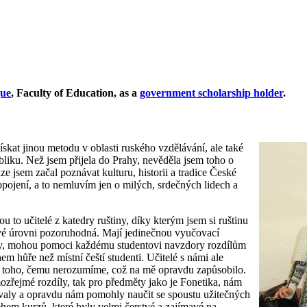
gue
, Faculty of Education,
as a
government scholarship holder
.
skat jinou metodu v oblasti ruského vzdělávání, ale také
liku. Než jsem přijela do Prahy, nevěděla jsem toho o
 jsem začal poznávat kulturu, historii a tradice České
ropojení, a to nemluvím jen o milých, srdečných lidech a
u to učitelé z katedry ruštiny, díky kterým jsem si ruštinu
vé úrovni pozoruhodná. Mají jedinečnou vyučovací
ovy, mohou pomoci každému studentovi navzdory rozdílům
m hůře než místní čeští studenti. Učitelé s námi ale
ní toho, čemu nerozumíme, což na mě opravdu zapůsobilo.
zřejmé rozdíly, tak pro předměty jako je Fonetika, nám
vovaly a opravdu nám pomohly naučit se spoustu užitečných
hem kurzů, které byly velmi čerstvé a zajímavé na