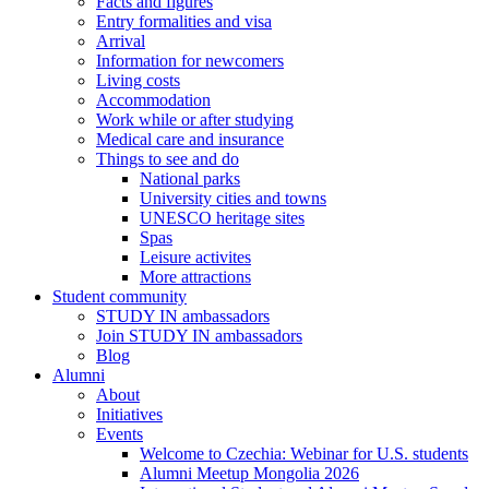
Facts and figures
Entry formalities and visa
Arrival
Information for newcomers
Living costs
Accommodation
Work while or after studying
Medical care and insurance
Things to see and do
National parks
University cities and towns
UNESCO heritage sites
Spas
Leisure activites
More attractions
Student community
STUDY IN ambassadors
Join STUDY IN ambassadors
Blog
Alumni
About
Initiatives
Events
Welcome to Czechia: Webinar for U.S. students
Alumni Meetup Mongolia 2026