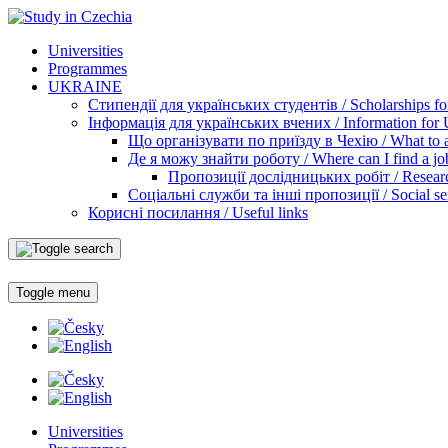
Universities
Programmes
UKRAINE
Стипендії для українських студентів / Scholarships for
Інформація для українських вчених / Information for Uk
Що організувати по приїзду в Чехію / What to ar
Де я можу знайти роботу / Where can I find a jo
Пропозиції дослідницьких робіт / Researc
Соціальні служби та інші пропозиції / Social ser
Корисні посилання / Useful links
Toggle menu
Universities