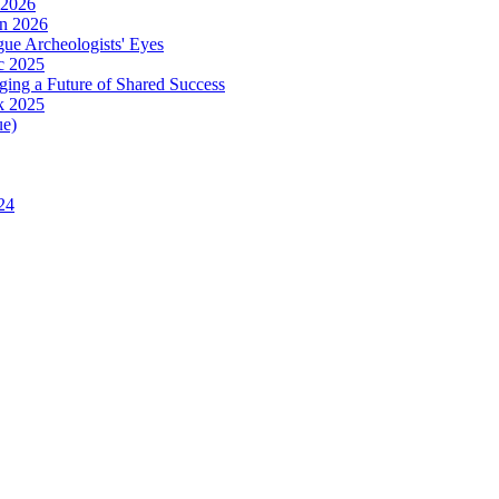
 2026
in 2026
ue Archeologists' Eyes
c 2025
ing a Future of Shared Success
k 2025
ue)
24