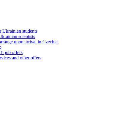
 Ukrainian students
rainian scientists
range upon arrival in Czechia
b
h job offers
vices and other offers