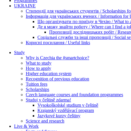
Programmes
UKRAINE
Стипендії для українських студентів / Scholarships for
Інформація для українських вчених / Information for Uk
Що організувати по приїзду в Чехію / What to ar
Де я можу знайти роботу / Where can I find a jo
Пропозиції дослідницьких робіт / Researc
Соціальні служби та інші пропозиції / Social ser
Корисні посилання / Useful links
Study
Why is Czechia the #smartchoice?
What to study
How to apply
Higher education system
Recognition of previous education
Tuition fees
Scholarships
Czech language courses and foundation programmes
Studuj v češtině zdarma!
Vysokoškolské studium v češtině
Krajanský vzdělávací program
Jazykové kurzy češtiny
Science and research
Live & Work