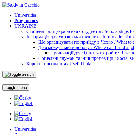
Universities
Programmes
UKRAINE
Стипендії для українських студентів / Scholarships for
Інформація для українських вчених / Information for Uk
Що організувати по приїзду в Чехію / What to ar
Де я можу знайти роботу / Where can I find a jo
Пропозиції дослідницьких робіт / Researc
Соціальні служби та інші пропозиції / Social ser
Корисні посилання / Useful links
Toggle menu
Universities