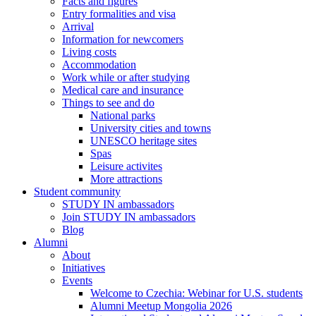
Facts and figures
Entry formalities and visa
Arrival
Information for newcomers
Living costs
Accommodation
Work while or after studying
Medical care and insurance
Things to see and do
National parks
University cities and towns
UNESCO heritage sites
Spas
Leisure activites
More attractions
Student community
STUDY IN ambassadors
Join STUDY IN ambassadors
Blog
Alumni
About
Initiatives
Events
Welcome to Czechia: Webinar for U.S. students
Alumni Meetup Mongolia 2026