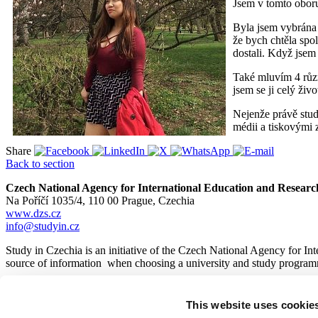
Jsem v tomto oboru 
Byla jsem vybrána 
že bych chtěla spo
dostali. Když jsem
Také mluvím 4 různ
jsem se ji celý živ
Nejenže právě stud
médii a tiskovými 
Share
Back to section
Czech National Agency for International Education and Researc
Na Poříčí 1035/4, 110 00 Prague, Czechia
www.dzs.cz
info@studyin.cz
Study in Czechia is an initiative of the Czech National Agency for In
source of information when choosing a university and study program
This website uses cookie
© 2026
Czech National Agency for International Education and