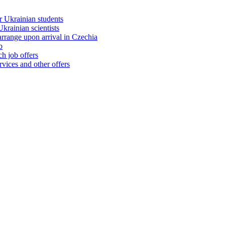
 Ukrainian students
rainian scientists
range upon arrival in Czechia
b
h job offers
vices and other offers