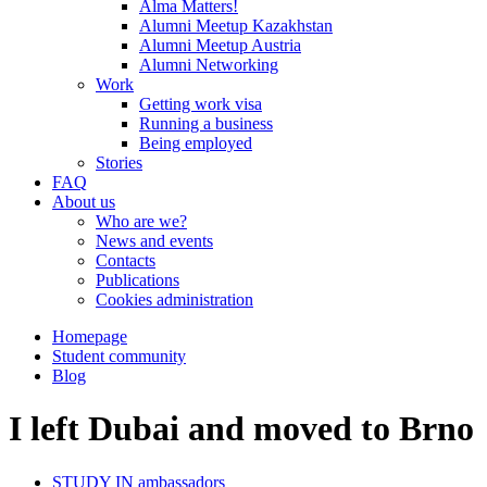
Alma Matters!
Alumni Meetup Kazakhstan
Alumni Meetup Austria
Alumni Networking
Work
Getting work visa
Running a business
Being employed
Stories
FAQ
About us
Who are we?
News and events
Contacts
Publications
Cookies administration
Homepage
Student community
Blog
I left Dubai and moved to Brno
STUDY IN ambassadors