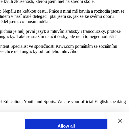
é kvůli zkušenosti, kterou jsem měl na střední škole.
Nepálu na krátkou cestu. Práce s nimi mě bavila a rozhodla jsem se,
idem v naší malé delegaci, ptal jsem se, jak se ke svému oboru
věděl jsem, co musím udělat.
ičtina je můj první jazyk a mluvím arabsky i francouzsky, protože
 anglicky. Také se snažím naučit česky, ale není to nejjednodušší!
Content Specialist ve společnosti Kiwi.com pomáhám se sociálními
se chce učit anglicky od rodilého mluvčího.
of Education, Youth and Sports. We are your official English-speaking
Allow all