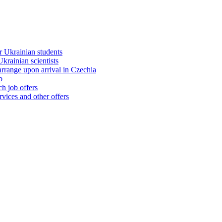
 Ukrainian students
rainian scientists
range upon arrival in Czechia
b
h job offers
vices and other offers