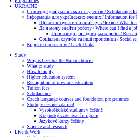
Programmes
UKRAINE
Стипендії для українських студентів / Scholarships for
Інформація для українських вчених / Information for Uk
Що організувати по приїзду в Чехію / What to ar
Де я можу знайти роботу / Where can I find a jo
Пропозиції дослідницьких робіт / Researc
Соціальні служби та інші пропозиції / Social ser
Корисні посилання / Useful links
Study
Why is Czechia the #smartchoice?
What to study
How to apply
Higher education system
Recognition of previous education
Tuition fees
Scholarships
Czech language courses and foundation programmes
Studuj v češtině zdarma!
Vysokoškolské studium v češtině
Krajanský vzdělávací program
Jazykové kurzy češtiny
Science and research
Live & Work