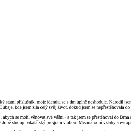
ský státní příslušník, moje identita se s tím úplně neshoduje. Narodil 
 Dubaje, kde jsem žila celý svůj život, dokud jsem se nepřestěhovala do
, abych se mohl věnovat své vášni - a tak jsem se přestěhoval do Brna
 době studuji bakalářský program v oboru Mezinárodní vztahy a evrops