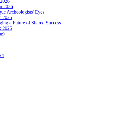
 2026
in 2026
ue Archeologists' Eyes
c 2025
ing a Future of Shared Success
k 2025
ue)
24