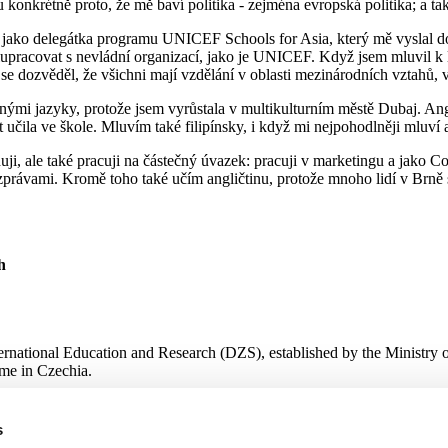
konkrétně proto, že mě baví politika - zejména evropská politika; a tak
jako delegátka programu UNICEF Schools for Asia, který mě vyslal do 
lupracovat s nevládní organizací, jako je UNICEF. Když jsem mluvil k l
 se dozvěděl, že všichni mají vzdělání v oblasti mezinárodních vztahů, 
ými jazyky, protože jsem vyrůstala v multikulturním městě Dubaj. Angl
ot učila ve škole. Mluvím také filipínsky, i když mi nejpohodlněji mluví
uji, ale také pracuji na částečný úvazek: pracuji v marketingu a jako 
zprávami. Kromě toho také učím angličtinu, protože mnoho lidí v Brně 
h
ternational Education and Research (DZS), established by the Ministry 
me in Czechia.
s
 Research