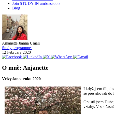
Join STUDY IN ambassadors
Blog
Anjanette Jianna Umali
Study programmes
12 February 2020
O mně: Anjanette
Velvyslanec roku 2020
I když jsem filipín
se přestěhovali do
Opustil jsem Dubaj
vztahy. V současné