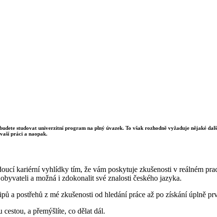
yž budete studovat univerzitní program na plný úvazek. To však rozhodně vyžaduje nějaké dalš
 vaší práci a naopak.
cí kariérní vyhlídky tím, že vám poskytuje zkušenosti v reálném praco
i obyvateli a možná i zdokonalit své znalosti českého jazyka.
ipů a postřehů z mé zkušenosti od hledání práce až po získání úplně pr
 cestou, a přemýšlíte, co dělat dál.