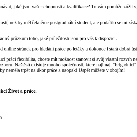
onávat, jaké jsou vaše schopnosti a kvalifikace? To vám pomůže zúžit v
, než by měl řekněme postgraduální student, ale podařilo se mi získat
ný průzkum toho, jaké příležitosti jsou pro vás k dispozici.
d online stránek pro hledání práce po letáky a dokonce i stará dobrá ús
cí práci flexibilita, chcete mít možnost stanovit si svůj vlastní rozvrh n
zporu. Naštěstí existuje mnoho společností, které najímají "brigadnici"
la by neměla trpět na úkor práce a naopak! Uspět můžete v obojím!
ci Život a práce.
h