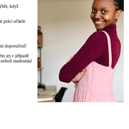
ýběr, když
 práci učitele
tní doporučení!
ebo jej v případě
 neboli studentské