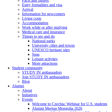
Facts and figures
Entry formalities and visa
Arrival
Information for newcomers
Living costs
Accommodation
Work while or after studying
Medical care and insurance
Things to see and do
National parks
University cities and towns
UNESCO heritage sites
Spas
Leisure activites
More attractions
Student community
STUDY IN ambassadors
Join STUDY IN ambassadors
Blog
Alumni
About
Initiatives
Events
Welcome to Czechia: Webinar for U.S. students
Alumni Meetup Mongolia 2026