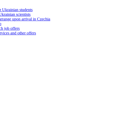
 Ukrainian students
rainian scientists
range upon arrival in Czechia
b
h job offers
vices and other offers