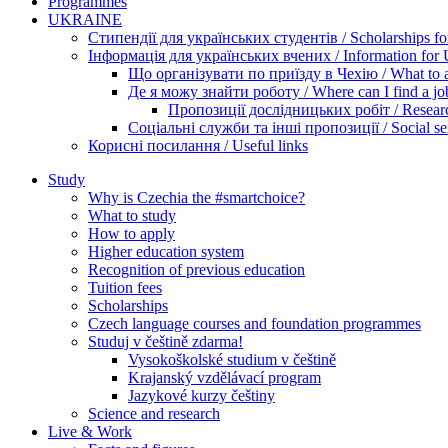
Programmes
UKRAINE
Стипендії для українських студентів / Scholarships for
Інформація для українських вчених / Information for Uk
Що організувати по приїзду в Чехію / What to ar
Де я можу знайти роботу / Where can I find a jo
Пропозиції дослідницьких робіт / Researc
Соціальні служби та інші пропозиції / Social ser
Корисні посилання / Useful links
Study
Why is Czechia the #smartchoice?
What to study
How to apply
Higher education system
Recognition of previous education
Tuition fees
Scholarships
Czech language courses and foundation programmes
Studuj v češtině zdarma!
Vysokoškolské studium v češtině
Krajanský vzdělávací program
Jazykové kurzy češtiny
Science and research
Live & Work