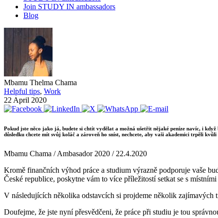
Join STUDY IN ambassadors
Blog
Mbamu Thelma Chama
Helpful tips
,
Work
22 April 2020
Pokud jste něco jako já, budete si chtít vydělat a možná ušetřit nějaké peníze navíc, i kd
důsledku chcete mít svůj koláč a zároveň ho sníst, nechcete, aby vaši akademici trpěli kvůli
Mbamu Chama / Ambasador 2020 / 22.4.2020
Kromě finančních výhod práce a studium výrazně podporuje vaše budou
České republice, poskytne vám to více příležitostí setkat se s místním
V následujících několika odstavcích si projdeme několik zajímavých t
Doufejme, že jste nyní přesvědčeni, že práce při studiu je tou správnou