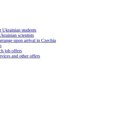
 Ukrainian students
rainian scientists
range upon arrival in Czechia
b
h job offers
vices and other offers