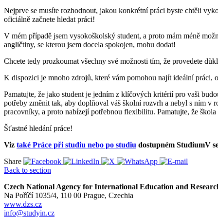
Nejprve se musíte rozhodnout, jakou konkrétní práci byste chtěli vyk
oficiálně začnete hledat práci!
V mém případě jsem vysokoškolský student, a proto mám méně možností
angličtiny, se kterou jsem docela spokojen, mohu dodat!
Chcete tedy prozkoumat všechny své možnosti tím, že provedete důklad
K dispozici je mnoho zdrojů, které vám pomohou najít ideální práci, o
Pamatujte, že jako student je jedním z klíčových kritérií pro vaši budou
potřeby změnit tak, aby doplňoval váš školní rozvrh a nebyl s ním v ro
pracovníky, a proto nabízejí potřebnou flexibilitu. Pamatujte, že ško
Šťastné hledání práce!
Viz
také Práce při studiu nebo po studiu
dostupném StudiumV sek
Share
Back to section
Czech National Agency for International Education and Researc
Na Poříčí 1035/4, 110 00 Prague, Czechia
www.dzs.cz
info@studyin.cz