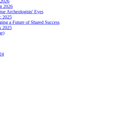
 2026
in 2026
ue Archeologists' Eyes
c 2025
ing a Future of Shared Success
k 2025
ue)
24