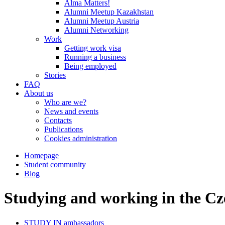
Alma Matters!
Alumni Meetup Kazakhstan
Alumni Meetup Austria
Alumni Networking
Work
Getting work visa
Running a business
Being employed
Stories
FAQ
About us
Who are we?
News and events
Contacts
Publications
Cookies administration
Homepage
Student community
Blog
Studying and working in the Cz
STUDY IN ambassadors