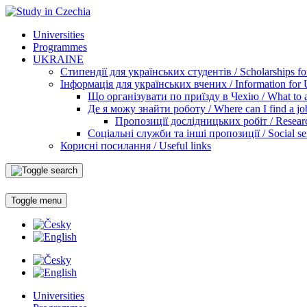
Universities
Programmes
UKRAINE
Стипендії для українських студентів / Scholarships for
Інформація для українських вчених / Information for Uk
Що організувати по приїзду в Чехію / What to ar
Де я можу знайти роботу / Where can I find a jo
Пропозиції дослідницьких робіт / Researc
Соціальні служби та інші пропозиції / Social ser
Корисні посилання / Useful links
Toggle menu
Universities