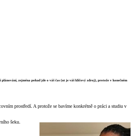
í plánování, zejména pokud jde o váš čas (ut je váš klíčový zdroj), protože v konečném
vním prostředí. A protože se bavíme konkrétně o práci a studiu v
vního šeku.