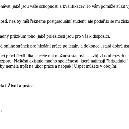
onávat, jaké jsou vaše schopnosti a kvalifikace? To vám pomůže zúžit v
, než by měl řekněme postgraduální student, ale podařilo se mi získat
ný průzkum toho, jaké příležitosti jsou pro vás k dispozici.
d online stránek pro hledání práce po letáky a dokonce i stará dobrá ús
cí práci flexibilita, chcete mít možnost stanovit si svůj vlastní rozvrh n
zporu. Naštěstí existuje mnoho společností, které najímají "brigadnici"
la by neměla trpět na úkor práce a naopak! Uspět můžete v obojím!
ci Život a práce.
h