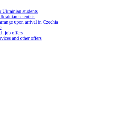
 Ukrainian students
rainian scientists
range upon arrival in Czechia
b
h job offers
vices and other offers