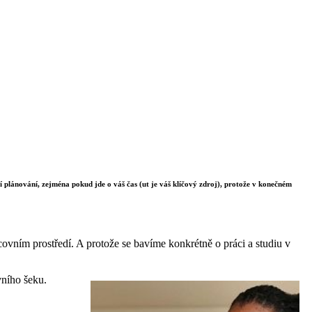
í plánování, zejména pokud jde o váš čas (ut je váš klíčový zdroj), protože v konečném
vním prostředí. A protože se bavíme konkrétně o práci a studiu v
vního šeku.