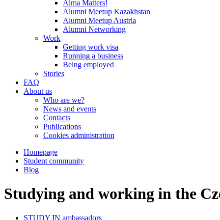
Alma Matters!
Alumni Meetup Kazakhstan
Alumni Meetup Austria
Alumni Networking
Work
Getting work visa
Running a business
Being employed
Stories
FAQ
About us
Who are we?
News and events
Contacts
Publications
Cookies administration
Homepage
Student community
Blog
Studying and working in the Cz
STUDY IN ambassadors