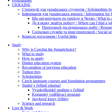
Programmes
UKRAINE
Стипендії для українських студентів / Scholarships for
Інформація для українських вчених / Information for Uk
Що організувати по приїзду в Чехію / What to ar
Де я можу знайти роботу / Where can I find a jo
Пропозиції дослідницьких робіт / Researc
Соціальні служби та інші пропозиції / Social ser
Корисні посилання / Useful links
Study
Why is Czechia the #smartchoice?
What to study
How to apply
Higher education system
Recognition of previous education
Tuition fees
Scholarships
Czech language courses and foundation programmes
Studuj v češtině zdarma!
Vysokoškolské studium v češtině
Krajanský vzdělávací program
Jazykové kurzy češtiny
Science and research
Live & Work