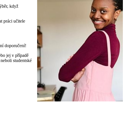
ýběr, když
 práci učitele
tní doporučení!
ebo jej v případě
 neboli studentské