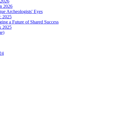
 2026
in 2026
ue Archeologists' Eyes
c 2025
ing a Future of Shared Success
k 2025
ue)
24