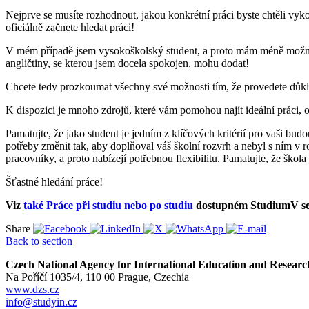
Nejprve se musíte rozhodnout, jakou konkrétní práci byste chtěli vyk
oficiálně začnete hledat práci!
V mém případě jsem vysokoškolský student, a proto mám méně možností
angličtiny, se kterou jsem docela spokojen, mohu dodat!
Chcete tedy prozkoumat všechny své možnosti tím, že provedete důklad
K dispozici je mnoho zdrojů, které vám pomohou najít ideální práci, o
Pamatujte, že jako student je jedním z klíčových kritérií pro vaši budou
potřeby změnit tak, aby doplňoval váš školní rozvrh a nebyl s ním v ro
pracovníky, a proto nabízejí potřebnou flexibilitu. Pamatujte, že ško
Šťastné hledání práce!
Viz
také Práce při studiu nebo po studiu
dostupném StudiumV sek
Share
Back to section
Czech National Agency for International Education and Researc
Na Poříčí 1035/4, 110 00 Prague, Czechia
www.dzs.cz
info@studyin.cz