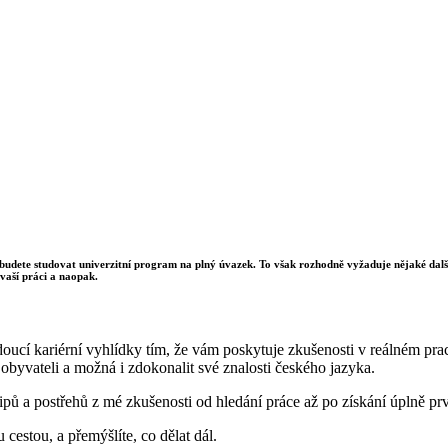
yž budete studovat univerzitní program na plný úvazek. To však rozhodně vyžaduje nějaké dalš
 vaší práci a naopak.
cí kariérní vyhlídky tím, že vám poskytuje zkušenosti v reálném praco
i obyvateli a možná i zdokonalit své znalosti českého jazyka.
ipů a postřehů z mé zkušenosti od hledání práce až po získání úplně pr
 cestou, a přemýšlíte, co dělat dál.