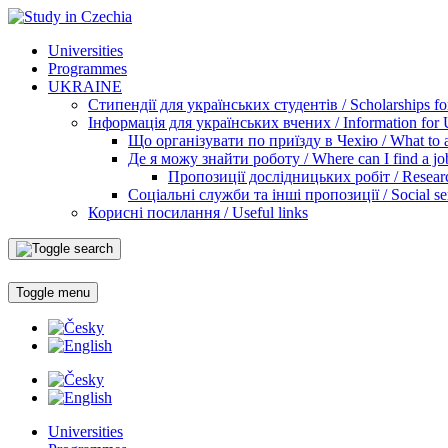
Universities
Programmes
UKRAINE
Стипендії для українських студентів / Scholarships for
Інформація для українських вчених / Information for Uk
Що організувати по приїзду в Чехію / What to ar
Де я можу знайти роботу / Where can I find a jo
Пропозиції дослідницьких робіт / Researc
Соціальні служби та інші пропозиції / Social ser
Корисні посилання / Useful links
Toggle menu
Universities