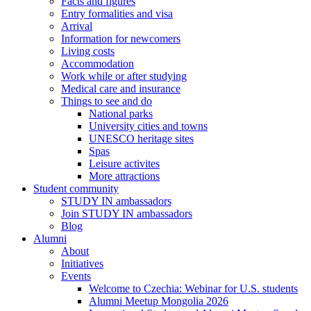
Facts and figures
Entry formalities and visa
Arrival
Information for newcomers
Living costs
Accommodation
Work while or after studying
Medical care and insurance
Things to see and do
National parks
University cities and towns
UNESCO heritage sites
Spas
Leisure activites
More attractions
Student community
STUDY IN ambassadors
Join STUDY IN ambassadors
Blog
Alumni
About
Initiatives
Events
Welcome to Czechia: Webinar for U.S. students
Alumni Meetup Mongolia 2026