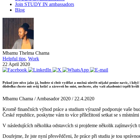
Join STUDY IN ambassadors
Blog
Mbamu Thelma Chama
Helpful tips
,
Work
22 April 2020
Pokud jste něco jako já, budete si chtít vydělat a možná ušetřit nějaké peníze navíc, i kd
důsledku chcete mít svůj koláč a zároveň ho sníst, nechcete, aby vaši akademici trpěli kvůli
Mbamu Chama / Ambasador 2020 / 22.4.2020
Kromě finančních výhod práce a studium výrazně podporuje vaše budou
České republice, poskytne vám to více příležitostí setkat se s místním
V následujících několika odstavcích si projdeme několik zajímavých t
Doufejme, že jste nyní přesvědčeni, že práce při studiu je tou správnou