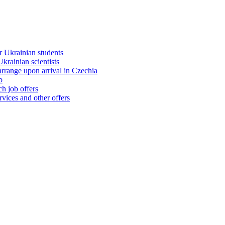
 Ukrainian students
rainian scientists
range upon arrival in Czechia
b
h job offers
vices and other offers