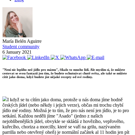
María Belén Aguirre
Student community
6 January 2021
"Není nic lepšího než jídlo pro mámu", říkalo to mnoho lidí. Ale myslím si, že můžete
cestovat se svou fantazií jen tím, že budete ochutnávat chutě světa, ale také se můžete
cítit jako doma, když budete jíst nějaké recepty od své rodiny.
I když se tu cítím jako doma, protože u nás doma jíme hodně
českých jídel (nebo někdy i jejich verze), občas mi trochu chybí
jídlo mé rodiny. Možná je to tím, že pro nás není jen jídlo, je to pro
setkání. Každou neděli jíme "Asado" (jedno z našich
nejoblíbenějších jídel, obvykle se skládá z hovězího, vepřového,
kuřecího, choriza a morcilly, které se vaří na grilu, nazývaném
parrilla nebo otevřený oheň) je normální začátek al 11 hodin jen pít