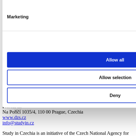
Marketing
Dovolená je v mém životě velkou součástí, protože cestuji po
Česku, abych poznávala různá města, oslavovala, poznávala nové
Allow all
lidi, mluvila s místními a ochutnala českou vánoční kuchyni z ryb.
Upřímně řečeno, necítím žádný stesk po domově, protože je báječné
ho tu strávit.
Allow selection
Share
Back to section
Deny
Czech National Agency for International Education and
Research
Na Poříčí 1035/4, 110 00 Prague, Czechia
www.dzs.cz
info@studyin.cz
Study in Czechia is an initiative of the Czech National Agency for