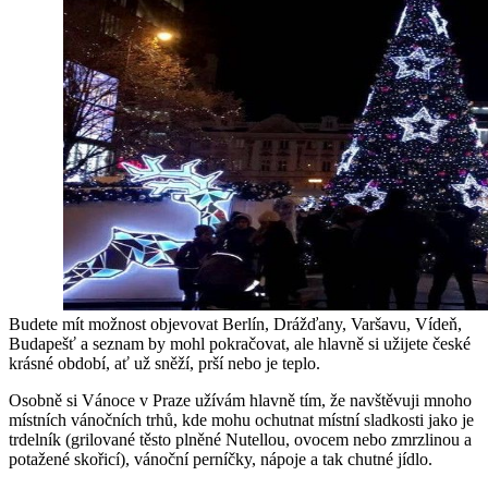
Budete mít možnost objevovat Berlín, Drážďany, Varšavu, Vídeň,
Budapešť a seznam by mohl pokračovat, ale hlavně si užijete české
krásné období, ať už sněží, prší nebo je teplo.
Osobně si Vánoce v Praze užívám hlavně tím, že navštěvuji mnoho
místních vánočních trhů, kde mohu ochutnat místní sladkosti jako je
trdelník (grilované těsto plněné Nutellou, ovocem nebo zmrzlinou a
potažené skořicí), vánoční perníčky, nápoje a tak chutné jídlo.