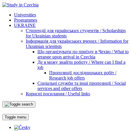
Universities
Programmes
UKRAINE
Стипендії для українських студентів / Scholarships
for Ukrainian students
Інформація для українських вчених / Information for
Ukrainian scientists
Що організувати по приїзду в Чехію / What to
arrange upon arrival in Czechia
Де я можу знайти роботу / Where can I find a
job
Пропозиції дослідницьких робіт /
Research job offers
Соціальні служби та інші пропозиції / Social
services and other offers
Корисні посилання / Useful links
Toggle menu