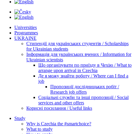
Universities
Programmes
UKRAINE
Стипендії для українських студентів / Scholarships
for Ukrainian students
Інформація для українських вчених / Information for
Ukrainian scientists
Що організувати по приїзду в Чехію / What to
arrange upon arrival in Czechia
Де я можу знайти роботу / Where can I find a
job
Пропозиції дослідницьких робіт /
Research job offers
Соціальні служби та інші пропозиції / Social
services and other offers
Корисні посилання / Useful links
Study
Why is Czechia the #smartchoice?
What to study