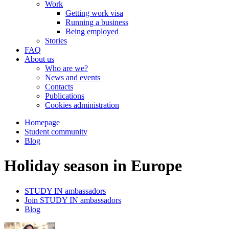
Work
Getting work visa
Running a business
Being employed
Stories
FAQ
About us
Who are we?
News and events
Contacts
Publications
Cookies administration
Homepage
Student community
Blog
Holiday season in Europe
STUDY IN ambassadors
Join STUDY IN ambassadors
Blog