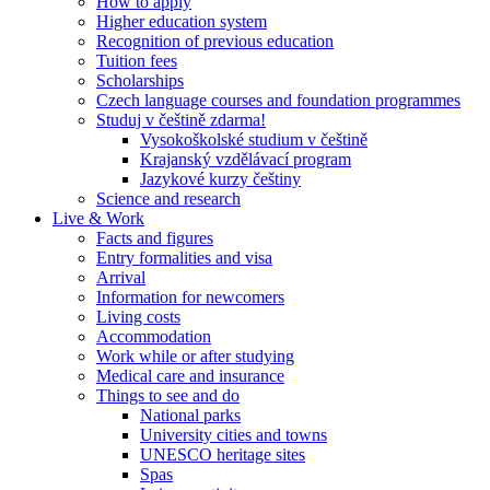
How to apply
Higher education system
Recognition of previous education
Tuition fees
Scholarships
Czech language courses and foundation programmes
Studuj v češtině zdarma!
Vysokoškolské studium v češtině
Krajanský vzdělávací program
Jazykové kurzy češtiny
Science and research
Live & Work
Facts and figures
Entry formalities and visa
Arrival
Information for newcomers
Living costs
Accommodation
Work while or after studying
Medical care and insurance
Things to see and do
National parks
University cities and towns
UNESCO heritage sites
Spas