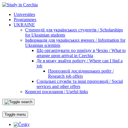
Universities
Programmes
UKRAINE
Стипендії для українських студентів / Scholarships
for Ukrainian students
Інформація для українських вчених / Information for
Ukrainian scientists
Що організувати по приїзду в Чехію / What to
arrange upon arrival in Czechia
Де я можу знайти роботу / Where can I find a
job
Пропозиції дослідницьких робіт /
Research job offers
Соціальні служби та інші пропозиції / Social
services and other offers
Корисні посилання / Useful links
Toggle menu