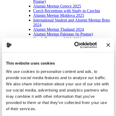
Prague)
Alumni Meetup Greece 2025
Czech Receptions with Study in Czechia
Alumni Meetup Moldova 2025
International Student and Alumni Meetup Brno
2024
Alumni Meetup Thailand 2024
Alumni Meetup Pakistan (in Prague)
Czech Receptions USA 2024
Alumni Meetup Sweden 2024
Alumni Meetup Moldova 2024
International Student and Alumni Meetup France
Alumni Meetup Thailand
International Student and Alumni Meetup
This website uses cookies
Ostrava
We use cookies to personalise content and ads, to
Alumni Meetup USA and Czech Reception
Student and Alumni Meetup in Prague
provide social media features and to analyse our traffic.
Alumni Meeting Moldova
We also share information about your use of our site with
Alumni Meetup Spain
our social media, advertising and analytics partners who
Alumni Meetup Sweden 2023
Alumni Meetup Sweden 2022
may combine it with other information that you’ve
Alma Matters!
provided to them or that they’ve collected from your use
Alumni Meetup Kazakhstan
of their services.
Alumni Meetup Austria
Alumni Networking