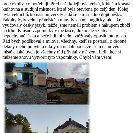
pro cokoliv, co potřebuji. Před naší kolejí byla velká, klidná a krásná
knihovna a studijní místnost, která byla otevřena po celý den. Kolej
byla velmi blízko naší univerzity a dá se tam snadno dojít pěšky.
Fakulty byly velmi přátelské a mluvily s námi anglicky, ale také
vyučovaly český jazyk, takže jsme neměli problém s nákupem zboží
na trhu. Krásné vzpomínky v mé tašce, dokonalé vztahy a
nepochybně láska a péče lidí mi velmi ztěžovaly opustit toto místo.
Rád bych poděkoval a miloval všechny, kteří se postarali o drobné
detaily mého pobytu a nikdy mi nedali pocit, že jsem na novém
místě a také bych je všechny rád přivítal v mé zemi Indii, kde si
můžeme znovu vytvořit tyto vzpomínky. Chybí vám všem!