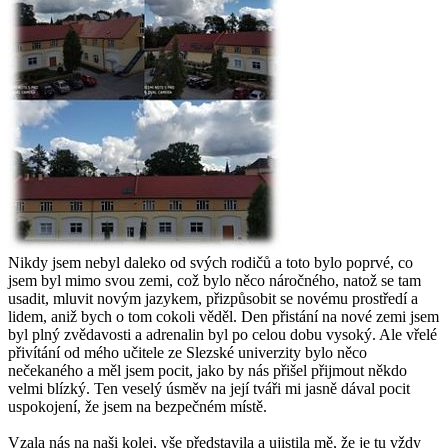
Nikdy jsem nebyl daleko od svých rodičů a toto bylo poprvé, co
jsem byl mimo svou zemi, což bylo něco náročného, natož se tam
usadit, mluvit novým jazykem, přizpůsobit se novému prostředí a
lidem, aniž bych o tom cokoli věděl. Den přistání na nové zemi jsem
byl plný zvědavosti a adrenalin byl po celou dobu vysoký. Ale vřelé
přivítání od mého učitele ze Slezské univerzity bylo něco
nečekaného a měl jsem pocit, jako by nás přišel přijmout někdo
velmi blízký. Ten veselý úsměv na její tváři mi jasně dával pocit
uspokojení, že jsem na bezpečném místě.
Vzala nás na naši kolej, vše představila a ujistila mě, že je tu vždy