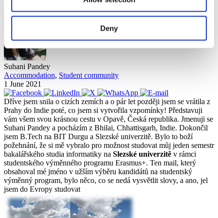
Deny
Suhani Pandey
Accommodation
,
Student community
1 June 2021
Dříve jsem snila o cizích zemích a o pár let později jsem se vrátila z
Prahy do Indie poté, co jsem si vytvořila vzpomínky! Představuji
vám všem svou krásnou cestu v Opavě, Česká republika. Jmenuji se
Suhani Pandey a pocházím z Bhilai, Chhattisgarh, Indie. Dokončil
jsem B.Tech na BIT Durgu a Slezské univerzitě. Bylo to boží
požehnání, že si mě vybralo pro možnost studovat můj jeden semestr
bakalářského studia informatiky na
Slezské univerzitě
v rámci
studentského výměnného programu Erasmus+. Ten mail, který
obsahoval mé jméno v užším výběru kandidátů na studentský
výměnný program, bylo něco, co se nedá vysvětlit slovy, a ano, jel
jsem do Evropy studovat