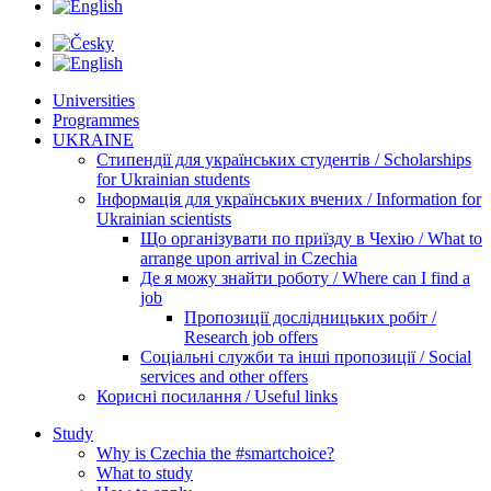
Universities
Programmes
UKRAINE
Стипендії для українських студентів / Scholarships
for Ukrainian students
Інформація для українських вчених / Information for
Ukrainian scientists
Що організувати по приїзду в Чехію / What to
arrange upon arrival in Czechia
Де я можу знайти роботу / Where can I find a
job
Пропозиції дослідницьких робіт /
Research job offers
Соціальні служби та інші пропозиції / Social
services and other offers
Корисні посилання / Useful links
Study
Why is Czechia the #smartchoice?
What to study