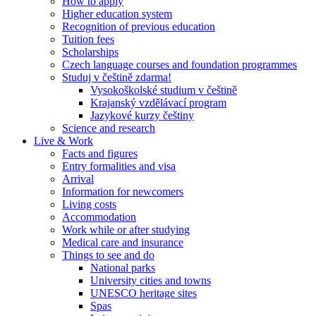
How to apply
Higher education system
Recognition of previous education
Tuition fees
Scholarships
Czech language courses and foundation programmes
Studuj v češtině zdarma!
Vysokoškolské studium v češtině
Krajanský vzdělávací program
Jazykové kurzy češtiny
Science and research
Live & Work
Facts and figures
Entry formalities and visa
Arrival
Information for newcomers
Living costs
Accommodation
Work while or after studying
Medical care and insurance
Things to see and do
National parks
University cities and towns
UNESCO heritage sites
Spas