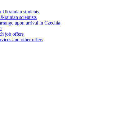
 Ukrainian students
rainian scientists
range upon arrival in Czechia
b
h job offers
vices and other offers