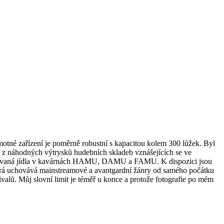
motné zařízení je poměrně robustní s kapacitou kolem 300 lůžek. Byl
i z náhodných výtrysků hudebních skladeb vznášejících se ve
ké dotovaná jídla v kavárnách HAMU, DAMU a FAMU. K dispozici jsou
 která uchovává mainstreamové a avantgardní žánry od samého počátku
alů. Můj slovní limit je téměř u konce a protože fotografie po mém