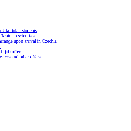
 Ukrainian students
rainian scientists
range upon arrival in Czechia
b
h job offers
vices and other offers