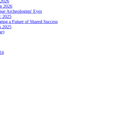
 2026
in 2026
ue Archeologists' Eyes
c 2025
ing a Future of Shared Success
k 2025
ue)
24