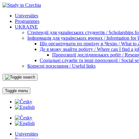
Universities
Programmes
UKRAINE
Стипендії для українських студентів / Scholarships for
Інформація для українських вчених / Information for Uk
Що організувати по приїзду в Чехію / What to ar
Де я можу знайти роботу / Where can I find a jo
Пропозиції дослідницьких робіт / Researc
Соціальні служби та інші пропозиції / Social ser
Корисні посилання / Useful links
Toggle menu
Universities