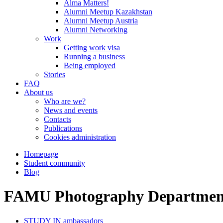
Alma Matters!
Alumni Meetup Kazakhstan
Alumni Meetup Austria
Alumni Networking
Work
Getting work visa
Running a business
Being employed
Stories
FAQ
About us
Who are we?
News and events
Contacts
Publications
Cookies administration
Homepage
Student community
Blog
FAMU Photography Departmen
STUDY IN ambassadors