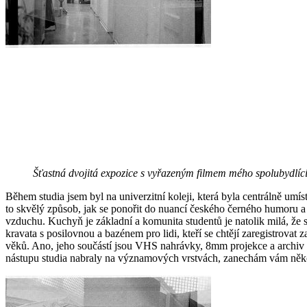
Šťastná dvojitá expozice s vyřazeným filmem mého spolubydlíc
Během studia jsem byl na univerzitní koleji, která byla centrálně u
to skvělý způsob, jak se ponořit do nuancí českého černého humoru a
vzduchu. Kuchyň je základní a komunita studentů je natolik milá, že
kravata s posilovnou a bazénem pro lidi, kteří se chtějí zaregistrov
věků. Ano, jeho součástí jsou VHS nahrávky, 8mm projekce a archiv s
nástupu studia nabraly na významových vrstvách, zanechám vám několik