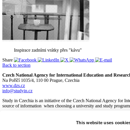
Inspirace zadními vrátky přes "kávu"
Share
Back to section
Czech National Agency for International Education and Researc
Na Poříčí 1035/4, 110 00 Prague, Czechia
www.dzs.cz
info@studyin.cz
Study in Czechia is an initiative of the Czech National Agency for In
source of information when choosing a university and study program
This website uses cookie
© 2026
Czech National Agency for International Education and