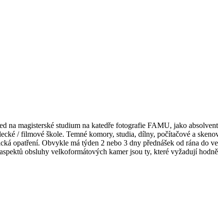
led na magisterské studium na katedře fotografie FAMU, jako absolvent
ecké / filmové škole. Temné komory, studia, dílny, počítačové a skeno
ická opatření. Obvykle má týden 2 nebo 3 dny přednášek od rána do ve
aspektů obsluhy velkoformátových kamer jsou ty, které vyžadují hodně tr