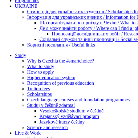
Programmes
UKRAINE
Стипендії для українських студентів / Scholarships for
Інформація для українських вчених / Information for Uk
Що організувати по приїзду в Чехію / What to ar
Де я можу знайти роботу / Where can I find a jo
Пропозиції дослідницьких робіт / Researc
Соціальні служби та інші пропозиції / Social ser
Корисні посилання / Useful links
Study
Why is Czechia the #smartchoice?
What to study
How to apply
Higher education system
Recognition of previous education
Tuition fees
Scholarships
Czech language courses and foundation programmes
Studuj v češtině zdarma!
Vysokoškolské studium v češtině
Krajanský vzdělávací program
Jazykové kurzy češtiny
Science and research
Live & Work