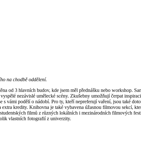
ího na chodbě oddělení.
místěna od 3 hlavních budov, kde jsem měl přednášku nebo workshop. Sa
 vyspělé nezávislé umělecké scény. Zkušebny umožňují čerpat inspirac
 se s vámi podělí o nádobí. Pro ty, kteří nepreferují vaření, jsou ta
at za extra kredity. Knihovna je také vybavena úžasnou filmovou sekcí,
tudentských filmů z různých lokálních i mezinárodních filmových festiv
 vlastních fotografií z univerzity.