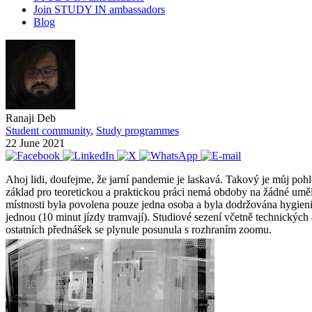
Join STUDY IN ambassadors
Blog
Ranaji Deb
Student community
,
Study programmes
22 June 2021
Ahoj lidi, doufejme, že jarní pandemie je laskavá. Takový je můj poh
základ pro teoretickou a praktickou práci nemá obdoby na žádné uměl
místnosti byla povolena pouze jedna osoba a byla dodržována hygien
jednou (10 minut jízdy tramvají). Studiové sezení včetně technických 
ostatních přednášek se plynule posunula s rozhraním zoomu.