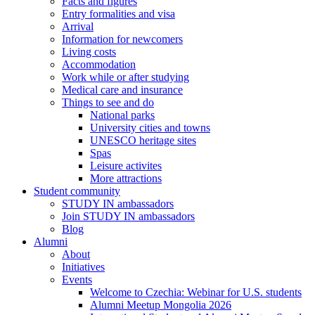
Facts and figures
Entry formalities and visa
Arrival
Information for newcomers
Living costs
Accommodation
Work while or after studying
Medical care and insurance
Things to see and do
National parks
University cities and towns
UNESCO heritage sites
Spas
Leisure activites
More attractions
Student community
STUDY IN ambassadors
Join STUDY IN ambassadors
Blog
Alumni
About
Initiatives
Events
Welcome to Czechia: Webinar for U.S. students
Alumni Meetup Mongolia 2026