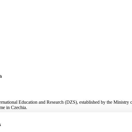
h
ternational Education and Research (DZS), established by the Ministry 
me in Czechia.
s
 Research