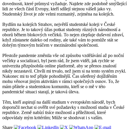
dovednosti, které průmysl vyžaduje. Najdete zde podobně smýšlející
lidi ze všech částí Evropy, kteří sdílejí stejnou vášeň jako vy.
Studentský život je zde velmi rozmanitý, zejména na kolejích.
Bydlím na kolejích Strahov, největší studentské koleji v České
republice. Je to takový úžas potkat studenty různých národností a
oborů během blokových večírků. To nejen zlepšuje duševní zdraví,
když zůstanete daleko od rodiny, ale také vám to pomůže stát se
dobrým týmovým hráčem v mezinárodní společnosti.
Přestože pandemie změnila vše od způsobu vzdělávání až po noční
večírky a socializaci, byl jsem rád, že jsem viděl, jak rychle se
univerzita přizpůsobila online platformě, aby se přenos znalostí
nikdy nezastavil. Chvíli mi trvalo, než jsem si na tento systém zvykl.
Nakonec mi to teď přijde pohodlnější. Čas ušetřený dojížděním
mohu věnovat jiným aktivitám v rámci společných osnov. To, že
mám přátele a studentskou komunitu, kteří se o mě v této
pandemické situaci starají, je taková úleva.
Těm, kteří aspirují na další studium v evropském národě, bych
doporučil nechat si ověřit své požadavky s možností studia v České
republice. Země nabízí tisíce možností a příležitostí, které
odpovídaly mým kritériím; Může se shodovat i s vaším.
Share