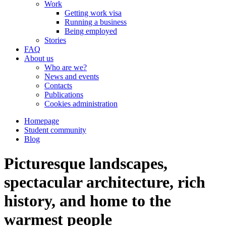
Work
Getting work visa
Running a business
Being employed
Stories
FAQ
About us
Who are we?
News and events
Contacts
Publications
Cookies administration
Homepage
Student community
Blog
Picturesque landscapes,
spectacular architecture, rich
history, and home to the
warmest people