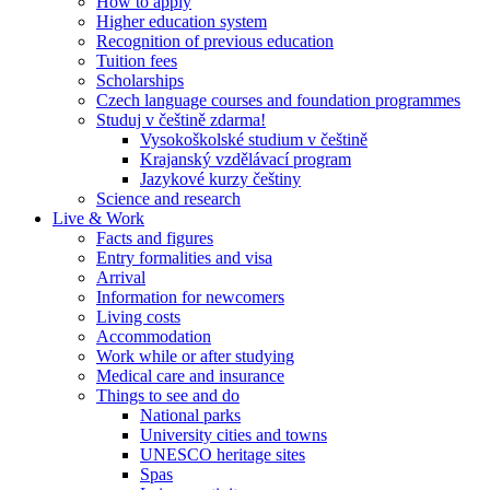
How to apply
Higher education system
Recognition of previous education
Tuition fees
Scholarships
Czech language courses and foundation programmes
Studuj v češtině zdarma!
Vysokoškolské studium v češtině
Krajanský vzdělávací program
Jazykové kurzy češtiny
Science and research
Live & Work
Facts and figures
Entry formalities and visa
Arrival
Information for newcomers
Living costs
Accommodation
Work while or after studying
Medical care and insurance
Things to see and do
National parks
University cities and towns
UNESCO heritage sites
Spas