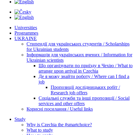
Universities
Programmes
UKRAINE
Стипендії для українських студентів / Scholarships
for Ukrainian students
Інформація для українських вчених / Information for
Ukrainian scientists
Що організувати по приїзду в Чехію / What to
arrange upon arrival in Czechia
Де я можу знайти роботу / Where can I find a
job
Пропозиції дослідницьких робіт /
Research job offers
Соціальні служби та інші пропозиції / Social
services and other offers
Корисні посилання / Useful links
Study
Why is Czechia the #smartchoice?
What to study