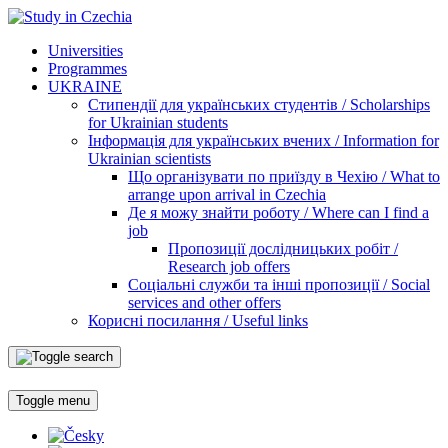
Universities
Programmes
UKRAINE
Стипендії для українських студентів / Scholarships
for Ukrainian students
Інформація для українських вчених / Information for
Ukrainian scientists
Що організувати по приїзду в Чехію / What to
arrange upon arrival in Czechia
Де я можу знайти роботу / Where can I find a
job
Пропозиції дослідницьких робіт /
Research job offers
Соціальні служби та інші пропозиції / Social
services and other offers
Корисні посилання / Useful links
Toggle menu