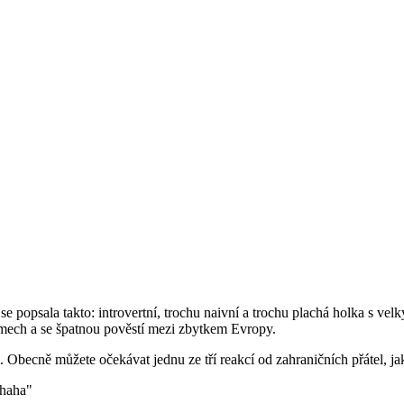
se popsala takto: introvertní, trochu naivní a trochu plachá holka s v
lmech a se špatnou pověstí mezi zbytkem Evropy.
Obecně můžete očekávat jednu ze tří reakcí od zahraničních přátel, jak
 haha"