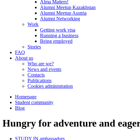
Alma Matters!
Alumni Meetup Kazakhstan
Alumni Meetup Austria
Alumni Networking
Work
Getting work visa
Running a business
Being employed
Stories
FAQ
About us
Who are we?
News and events
Contacts
Publications
Cookies administration
Homepage
Student community
Blog
Hungry for adventure and eager
STUDY IN ambassadors