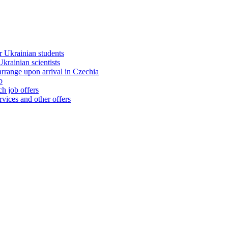
 Ukrainian students
rainian scientists
range upon arrival in Czechia
b
h job offers
vices and other offers