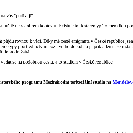
na vás "podívají".
 určitě ne v dobrém kontextu. Existuje tolik stereotypů o mém lidu pod
t půjdu rovnou k věci. Díky mé cestě emigranta v České republice jsem 
tereotypy prostřednictvím pozitivního dopadu a jít příkladem. Jsem stále 
t dobrodružství.
 vydat se na podobnou cestu, a to studiem v České republice.
isterského programu Mezinárodní teritoriální studia na
Mendelově
h