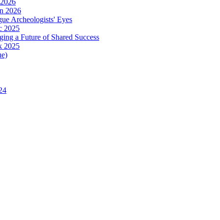
 2026
in 2026
ue Archeologists' Eyes
c 2025
ing a Future of Shared Success
k 2025
ue)
24