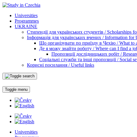
Universities
Programmes
UKRAINE
Стипендії для українських студентів / Scholarships for
Інформація для українських вчених / Information for Uk
Що організувати по приїзду в Чехію / What to ar
Де я можу знайти роботу / Where can I find a jo
Пропозиції дослідницьких робіт / Researc
Соціальні служби та інші пропозиції / Social ser
Корисні посилання / Useful links
Toggle menu
Universities