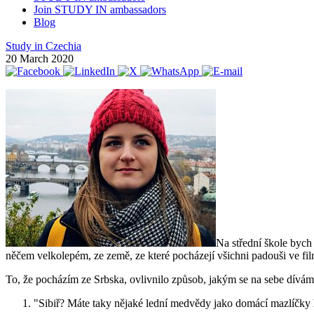
Join STUDY IN ambassadors
Blog
Study in Czechia
20 March 2020
Na střední škole bych 
něčem velkolepém, ze země, ze které pocházejí všichni padouši ve fi
To, že pocházím ze Srbska, ovlivnilo způsob, jakým se na sebe dívám. 
"Sibiř? Máte taky nějaké lední medvědy jako domácí mazlíčky