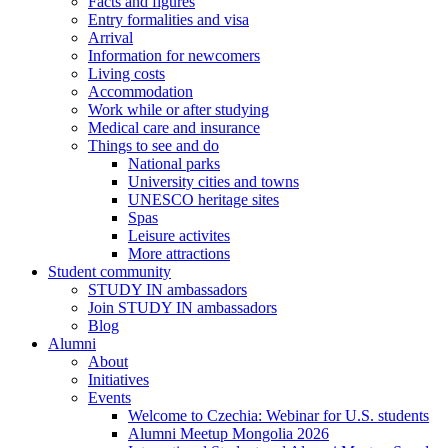
Facts and figures
Entry formalities and visa
Arrival
Information for newcomers
Living costs
Accommodation
Work while or after studying
Medical care and insurance
Things to see and do
National parks
University cities and towns
UNESCO heritage sites
Spas
Leisure activites
More attractions
Student community
STUDY IN ambassadors
Join STUDY IN ambassadors
Blog
Alumni
About
Initiatives
Events
Welcome to Czechia: Webinar for U.S. students
Alumni Meetup Mongolia 2026