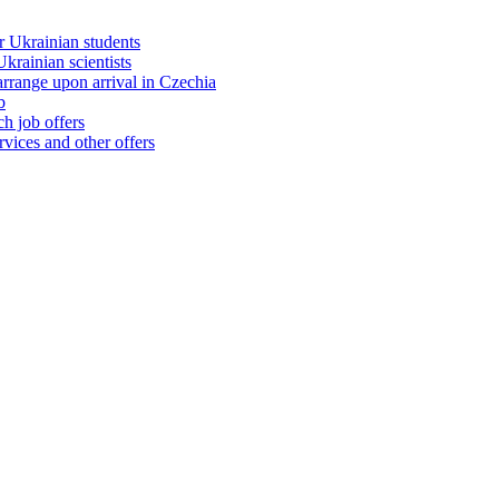
 Ukrainian students
rainian scientists
range upon arrival in Czechia
b
h job offers
vices and other offers