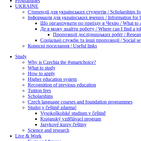
Programmes
UKRAINE
Стипендії для українських студентів / Scholarships for
Інформація для українських вчених / Information for Uk
Що організувати по приїзду в Чехію / What to ar
Де я можу знайти роботу / Where can I find a jo
Пропозиції дослідницьких робіт / Researc
Соціальні служби та інші пропозиції / Social ser
Корисні посилання / Useful links
Study
Why is Czechia the #smartchoice?
What to study
How to apply
Higher education system
Recognition of previous education
Tuition fees
Scholarships
Czech language courses and foundation programmes
Studuj v češtině zdarma!
Vysokoškolské studium v češtině
Krajanský vzdělávací program
Jazykové kurzy češtiny
Science and research
Live & Work