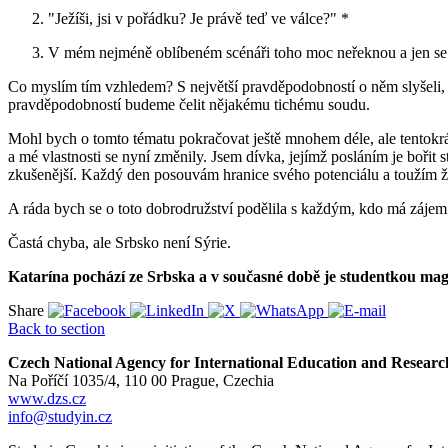
"Ježíši, jsi v pořádku? Je právě teď ve válce?" *
V mém nejméně oblíbeném scénáři toho moc neřeknou a jen se 
Co myslím tím vzhledem? S největší pravděpodobností o něm slyšeli, a
pravděpodobností budeme čelit nějakému tichému soudu.
Mohl bych o tomto tématu pokračovat ještě mnohem déle, ale tentokrá
a mé vlastnosti se nyní změnily. Jsem dívka, jejímž posláním je bořit s
zkušenější. Každý den posouvám hranice svého potenciálu a toužím ží
A ráda bych se o toto dobrodružství podělila s každým, kdo má zájem
Častá chyba, ale Srbsko není Sýrie.
Katarína pochází ze Srbska a v současné době je studentkou mag
Share
Back to section
Czech National Agency for International Education and Researc
Na Poříčí 1035/4, 110 00 Prague, Czechia
www.dzs.cz
info@studyin.cz