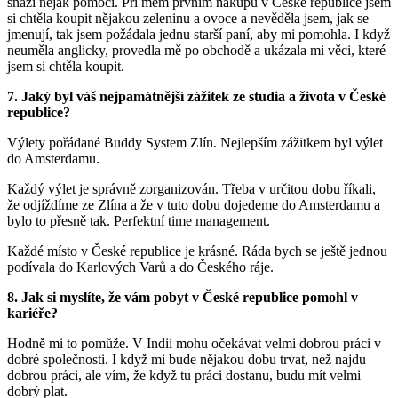
snaží nějak pomoci. Při mém prvním nákupu v České republice jsem
si chtěla koupit nějakou zeleninu a ovoce a nevěděla jsem, jak se
jmenují, tak jsem požádala jednu starší paní, aby mi pomohla. I když
neuměla anglicky, provedla mě po obchodě a ukázala mi věci, které
jsem si chtěla koupit.
7. Jaký byl váš nejpamátnější zážitek ze studia a života v České
republice?
Výlety pořádané Buddy System Zlín. Nejlepším zážitkem byl výlet
do Amsterdamu.
Každý výlet je správně zorganizován. Třeba v určitou dobu říkali,
že odjíždíme ze Zlína a že v tuto dobu dojedeme do Amsterdamu a
bylo to přesně tak. Perfektní time management.
Každé místo v České republice je krásné. Ráda bych se ještě jednou
podívala do Karlových Varů a do Českého ráje.
8. Jak si myslíte, že vám pobyt v České republice pomohl v
kariéře?
Hodně mi to pomůže. V Indii mohu očekávat velmi dobrou práci v
dobré společnosti. I když mi bude nějakou dobu trvat, než najdu
dobrou práci, ale vím, že když tu práci dostanu, budu mít velmi
dobrý plat.