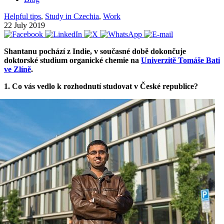
Helpful tips
,
Study in Czechia
,
Work
22 July 2019
Shantanu pochází z Indie, v současné době dokončuje
doktorské studium organické chemie na
Univerzitě Tomáše Bati
ve Zlíně
.
1. Co vás vedlo k rozhodnutí studovat v České republice?