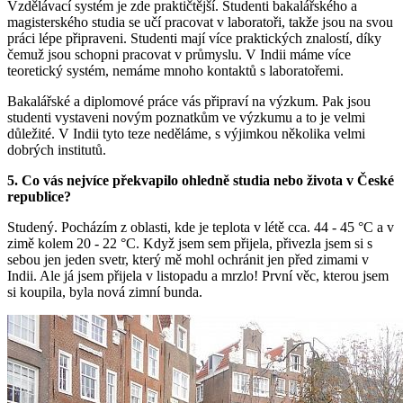
Vzdělávací systém je zde praktičtější. Studenti bakalářského a
magisterského studia se učí pracovat v laboratoři, takže jsou na svou
práci lépe připraveni. Studenti mají více praktických znalostí, díky
čemuž jsou schopni pracovat v průmyslu. V Indii máme více
teoretický systém, nemáme mnoho kontaktů s laboratořemi.
Bakalářské a diplomové práce vás připraví na výzkum. Pak jsou
studenti vystaveni novým poznatkům ve výzkumu a to je velmi
důležité. V Indii tyto teze neděláme, s výjimkou několika velmi
dobrých institutů.
5. Co vás nejvíce překvapilo ohledně studia nebo života v České
republice?
Studený. Pocházím z oblasti, kde je teplota v létě cca. 44 - 45 °C a v
zimě kolem 20 - 22 °C. Když jsem sem přijela, přivezla jsem si s
sebou jen jeden svetr, který mě mohl ochránit jen před zimami v
Indii. Ale já jsem přijela v listopadu a mrzlo! První věc, kterou jsem
si koupila, byla nová zimní bunda.