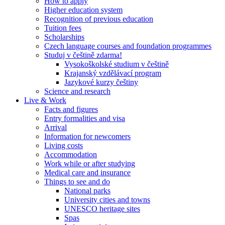
How to apply
Higher education system
Recognition of previous education
Tuition fees
Scholarships
Czech language courses and foundation programmes
Studuj v češtině zdarma!
Vysokoškolské studium v češtině
Krajanský vzdělávací program
Jazykové kurzy češtiny
Science and research
Live & Work
Facts and figures
Entry formalities and visa
Arrival
Information for newcomers
Living costs
Accommodation
Work while or after studying
Medical care and insurance
Things to see and do
National parks
University cities and towns
UNESCO heritage sites
Spas