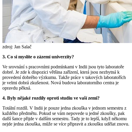
zdroj: Jan Salač
3. Co si myslíte o zázemí univerzity?
Ve srovnání s pracovními podmínkami v Indii jsou tyto laboratoře
dobré. Je zde k dispozici většina zařízení, která jsou nezbytná k
provedení dobrého výzkumu. Takže práce v takových laboratořích
je velmi dobrá zkušenost. Nová budova laboratorního centra je
opravdu pěkná.
4. Byly nějaké rozdíly oproti studiu ve vaší zemi?
Totální rozdíl. V Indii je pouze jedna zkouška v jednom semestru z
každého předmětu. Pokud se vám nepovede u jedné zkoušky, pak
další šance přijde v dalším semestru. Tady je to lepší, když někomu
nejde jedna zkouška, může se více připravit a zkoušku udělat znovu.