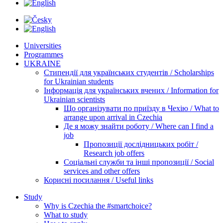
Universities
Programmes
UKRAINE
Стипендії для українських студентів / Scholarships
for Ukrainian students
Інформація для українських вчених / Information for
Ukrainian scientists
Що організувати по приїзду в Чехію / What to
arrange upon arrival in Czechia
Де я можу знайти роботу / Where can I find a
job
Пропозиції дослідницьких робіт /
Research job offers
Соціальні служби та інші пропозиції / Social
services and other offers
Корисні посилання / Useful links
Study
Why is Czechia the #smartchoice?
What to study