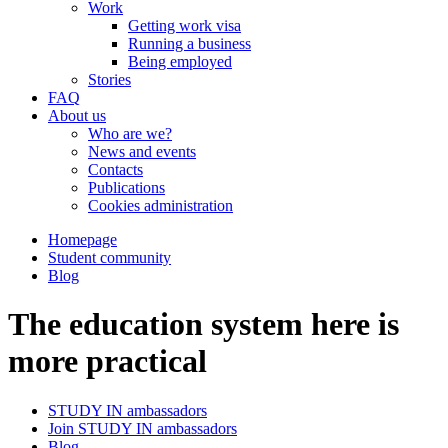
Work
Getting work visa
Running a business
Being employed
Stories
FAQ
About us
Who are we?
News and events
Contacts
Publications
Cookies administration
Homepage
Student community
Blog
The education system here is
more practical
STUDY IN ambassadors
Join STUDY IN ambassadors
Blog