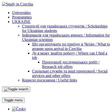
Universities
Programmes
UKRAINE
Стипендії для українських студентів / Scholarships
for Ukrainian students
Інформація для українських вчених / Information for
Ukrainian scientists
Що організувати по приїзду в Чехію / What to
arrange upon arrival in Czechia
Де я можу знайти роботу / Where can I find a
job
Пропозиції дослідницьких робіт /
Research job offers
Соціальні служби та інші пропозиції / Social
services and other offers
Корисні посилання / Useful links
Toggle menu