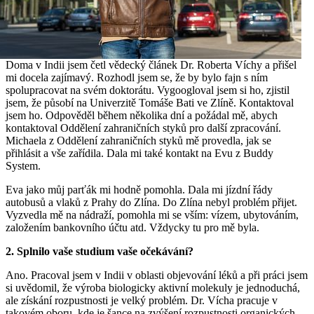
Doma v Indii jsem četl vědecký článek Dr. Roberta Víchy a přišel
mi docela zajímavý. Rozhodl jsem se, že by bylo fajn s ním
spolupracovat na svém doktorátu. Vygoogloval jsem si ho, zjistil
jsem, že působí na Univerzitě Tomáše Bati ve Zlíně. Kontaktoval
jsem ho. Odpověděl během několika dní a požádal mě, abych
kontaktoval Oddělení zahraničních styků pro další zpracování.
Michaela z Oddělení zahraničních styků mě provedla, jak se
přihlásit a vše zařídila. Dala mi také kontakt na Evu z Buddy
System.
Eva jako můj parťák mi hodně pomohla. Dala mi jízdní řády
autobusů a vlaků z Prahy do Zlína. Do Zlína nebyl problém přijet.
Vyzvedla mě na nádraží, pomohla mi se vším: vízem, ubytováním,
založením bankovního účtu atd. Vždycky tu pro mě byla.
2. Splnilo vaše studium vaše očekávání?
Ano. Pracoval jsem v Indii v oblasti objevování léků a při práci jsem
si uvědomil, že výroba biologicky aktivní molekuly je jednoduchá,
ale získání rozpustnosti je velký problém. Dr. Vícha pracuje v
takovém oboru, kde je šance na zvýšení rozpustnosti organických