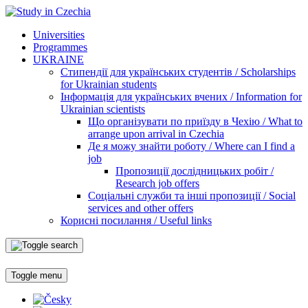
Universities
Programmes
UKRAINE
Стипендії для українських студентів / Scholarships
for Ukrainian students
Інформація для українських вчених / Information for
Ukrainian scientists
Що організувати по приїзду в Чехію / What to
arrange upon arrival in Czechia
Де я можу знайти роботу / Where can I find a
job
Пропозиції дослідницьких робіт /
Research job offers
Соціальні служби та інші пропозиції / Social
services and other offers
Корисні посилання / Useful links
Toggle menu