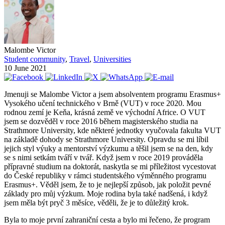
Malombe Victor
Student community
,
Travel
,
Universities
10 June 2021
Jmenuji se Malombe Victor a jsem absolventem programu Erasmus+
Vysokého učení technického v Brně (VUT) v roce 2020. Mou
rodnou zemí je Keňa, krásná země ve východní Africe. O VUT
jsem se dozvěděl v roce 2016 během magisterského studia na
Strathmore University, kde některé jednotky vyučovala fakulta VUT
na základě dohody se Strathmore University. Opravdu se mi líbil
jejich styl výuky a mentorství výzkumu a těšil jsem se na den, kdy
se s nimi setkám tváří v tvář. Když jsem v roce 2019 prováděla
přípravné studium na doktorát, naskytla se mi příležitost vycestovat
do České republiky v rámci studentského výměnného programu
Erasmus+. Věděl jsem, že to je nejlepší způsob, jak položit pevné
základy pro můj výzkum. Moje rodina byla také nadšená, i když
jsem měla být pryč 3 měsíce, věděli, že je to důležitý krok.
Byla to moje první zahraniční cesta a bylo mi řečeno, že program