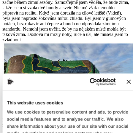
začne během zimní sezóny. Samozřejmě jsem věděla, že bude zima,
takže jsem si vzala dvě bundy a svetr. Nic mě však nemohlo
připravit na realitu. Když jsem dorazila na cílové letiště (Vídeň),
byla jsem naprosto šokována mírou chladu. Byl jsem v gumových
botách, bez rukavic ani čepice a bunda neodpovídala zimnímu
standardu. Nemohl jsem uvěřit, že by na nějakém místě mohla být
taková zima. Doslova mi mrzly nohy, ruce a uši, ale musela jsem to
zvládnout.
This website uses cookies
We use cookies to personalise content and ads, to provide
social media features and to analyse our traffic. We also
Můj parťák z Erasmu+ (Jozef), který na mě čekal na autobusovém
nádraží v Brně, mi během prvního týdne hodně pomohl se konečně
share information about your use of our site with our social
zabydlet. Erasmus Student Network VUT Brno - ESN VUT Brno