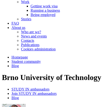
Work
Getting work visa
Running a business
Being employed
Stories
FAQ
About us
Who are we?
News and events
Contacts
Publications
Cookies administration
Homepage
Student community
Blog
Brno University of Technology
STUDY IN ambassadors
Join STUDY IN ambassadors
Blog