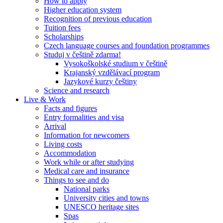
How to apply
Higher education system
Recognition of previous education
Tuition fees
Scholarships
Czech language courses and foundation programmes
Studuj v češtině zdarma!
Vysokoškolské studium v češtině
Krajanský vzdělávací program
Jazykové kurzy češtiny
Science and research
Live & Work
Facts and figures
Entry formalities and visa
Arrival
Information for newcomers
Living costs
Accommodation
Work while or after studying
Medical care and insurance
Things to see and do
National parks
University cities and towns
UNESCO heritage sites
Spas