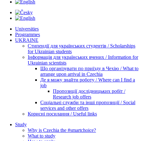
Universities
Programmes
UKRAINE
Стипендії для українських студентів / Scholarships
for Ukrainian students
Інформація для українських вчених / Information for
Ukrainian scientists
Що організувати по приїзду в Чехію / What to
arrange upon arrival in Czechia
Де я можу знайти роботу / Where can I find a
job
Пропозиції дослідницьких робіт /
Research job offers
Соціальні служби та інші пропозиції / Social
services and other offers
Корисні посилання / Useful links
Study
Why is Czechia the #smartchoice?
What to study