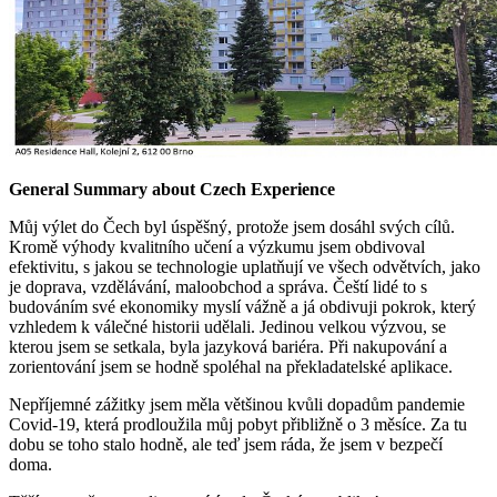
General Summary about Czech Experience
Můj výlet do Čech byl úspěšný, protože jsem dosáhl svých cílů.
Kromě výhody kvalitního učení a výzkumu jsem obdivoval
efektivitu, s jakou se technologie uplatňují ve všech odvětvích, jako
je doprava, vzdělávání, maloobchod a správa. Čeští lidé to s
budováním své ekonomiky myslí vážně a já obdivuji pokrok, který
vzhledem k válečné historii udělali. Jedinou velkou výzvou, se
kterou jsem se setkala, byla jazyková bariéra. Při nakupování a
zorientování jsem se hodně spoléhal na překladatelské aplikace.
Nepříjemné zážitky jsem měla většinou kvůli dopadům pandemie
Covid-19, která prodloužila můj pobyt přibližně o 3 měsíce. Za tu
dobu se toho stalo hodně, ale teď jsem ráda, že jsem v bezpečí
doma.