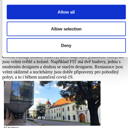
o digitální forenzní analýze a kybernetické kriminalitě, Boston, USA
a je přístupná prostřednictvím
https://link.springer.com/chapter/10.1007%2F978-3-030-68734-2_1
.
Allow all
Školská zařízení
Allow selection
Většina školských zařízení má moderní design a je vybavena
nejmodernějšími technologiemi. Během zimy byly interiéry budov
vytápěny 24/7, aby se zvýšily teploty. Nejvíce zaujme komplex
Deny
budov na Fakultě elektrotechniky a komunikačních technologií.
Vzhledem k tomu, že univerzita byla založena již před dlouhou
dobou, existují některé budovy, které mají staré jedinečné vzory, ale
jsou velmi světlé a krásné. Například FIT má dvě budovy, jednu s
moderním designem a druhou se starým designem. Restaurace jsou
velmi uklizené a noclehárny jsou dobře připraveny pro pohodlný
pobyt, a to i během uzamčení covid-19.