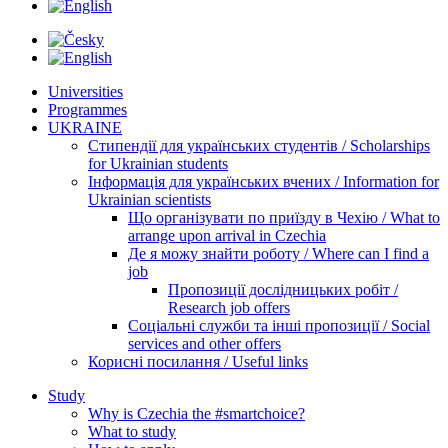
Universities
Programmes
UKRAINE
Стипендії для українських студентів / Scholarships
for Ukrainian students
Інформація для українських вчених / Information for
Ukrainian scientists
Що організувати по приїзду в Чехію / What to
arrange upon arrival in Czechia
Де я можу знайти роботу / Where can I find a
job
Пропозиції дослідницьких робіт /
Research job offers
Соціальні служби та інші пропозиції / Social
services and other offers
Корисні посилання / Useful links
Study
Why is Czechia the #smartchoice?
What to study