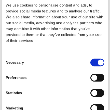
Prague)
We use cookies to personalise content and ads, to
Alumni Meetup Greece 2025
Czech Receptions with Study in Czechia
provide social media features and to analyse our traffic.
Alumni Meetup Moldova 2025
We also share information about your use of our site with
International Student and Alumni Meetup Brno
our social media, advertising and analytics partners who
2024
Alumni Meetup Thailand 2024
may combine it with other information that you’ve
Alumni Meetup Pakistan (in Prague)
provided to them or that they’ve collected from your use
Czech Receptions USA 2024
of their services.
Alumni Meetup Sweden 2024
Alumni Meetup Moldova 2024
International Student and Alumni Meetup France
Alumni Meetup Thailand
Consent
International Student and Alumni Meetup
Necessary
Ostrava
Selection
Alumni Meetup USA and Czech Reception
Student and Alumni Meetup in Prague
Alumni Meeting Moldova
Preferences
Alumni Meetup Spain
Alumni Meetup Sweden 2023
Alumni Meetup Sweden 2022
Statistics
Alma Matters!
Alumni Meetup Kazakhstan
Alumni Meetup Austria
Alumni Networking
Marketing