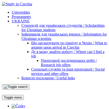
Universities
Programmes
UKRAINE
Стипендії для українських студентів / Scholarships
for Ukrainian students
Інформація для українських вчених / Information for
Ukrainian scientists
Що організувати по приїзду в Чехію / What to
arrange upon arrival in Czechia
Де я можу знайти роботу / Where can I find a
job
Пропозиції дослідницьких робіт /
Research job offers
Соціальні служби та інші пропозиції / Social
services and other offers
Корисні посилання / Useful links
Toggle menu