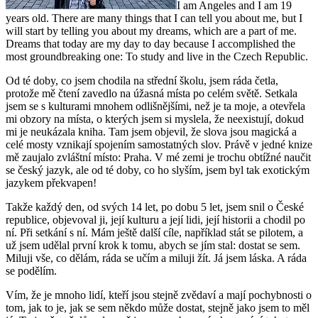
I am Angeles and I am 19
years old. There are many things that I can tell you about me, but I
will start by telling you about my dreams, which are a part of me.
Dreams that today are my day to day because I accomplished the
most groundbreaking one: To study and live in the Czech Republic.
Od té doby, co jsem chodila na střední školu, jsem ráda četla,
protože mě čtení zavedlo na úžasná místa po celém světě. Setkala
jsem se s kulturami mnohem odlišnějšími, než je ta moje, a otevřela
mi obzory na místa, o kterých jsem si myslela, že neexistují, dokud
mi je neukázala kniha. Tam jsem objevil, že slova jsou magická a
celé mosty vznikají spojením samostatných slov. Právě v jedné knize
mě zaujalo zvláštní místo: Praha. V mé zemi je trochu obtížné naučit
se český jazyk, ale od té doby, co ho slyším, jsem byl tak exotickým
jazykem překvapen!
Takže každý den, od svých 14 let, po dobu 5 let, jsem snil o České
republice, objevoval ji, její kulturu a její lidi, její historii a chodil po
ní. Při setkání s ní. Mám ještě další cíle, například stát se pilotem, a
už jsem udělal první krok k tomu, abych se jím stal: dostat se sem.
Miluji vše, co dělám, ráda se učím a miluji žít. Já jsem láska. A ráda
se podělím.
Vím, že je mnoho lidí, kteří jsou stejně zvědaví a mají pochybnosti o
tom, jak to je, jak se sem někdo může dostat, stejně jako jsem to měl