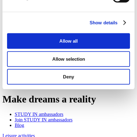
Work
Getting work visa
Running a business
Being employed
Show details
Stories
FAQ
About us
Who are we?
Allow all
News and events
Contacts
Publications
Allow selection
Cookies administration
Homepage
Deny
Student community
Blog
Make dreams a reality
STUDY IN ambassadors
Join STUDY IN ambassadors
Blog
Leisure activities