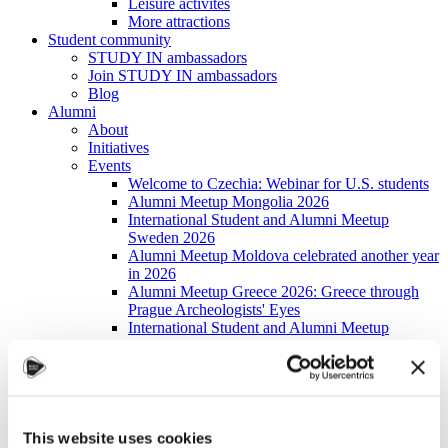
Leisure activites
More attractions
Student community
STUDY IN ambassadors
Join STUDY IN ambassadors
Blog
Alumni
About
Initiatives
Events
Welcome to Czechia: Webinar for U.S. students
Alumni Meetup Mongolia 2026
International Student and Alumni Meetup
Sweden 2026
Alumni Meetup Moldova celebrated another year
in 2026
Alumni Meetup Greece 2026: Greece through
Prague Archeologists' Eyes
International Student and Alumni Meetup
Olomouc 2025
Third Czechia Alumni Meetup Thailand 2025:
Forging a Future of Shared Success
International Student and Alumni Meetup
Denmark 2025
Student and Alumni Meetup France 2025 (in
This website uses cookies