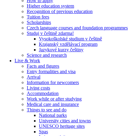
How to apply
Higher education system
Recognition of previous education
Tuition fees
Scholarships
Czech language courses and foundation programmes
Studuj v češtině zdarma!
Vysokoškolské studium v češtině
Krajanský vzdělávací program
Jazykové kurzy češtiny
Science and research
Live & Work
Facts and figures
Entry formalities and visa
Arrival
Information for newcomers
Living costs
Accommodation
Work while or after studying
Medical care and insurance
Things to see and do
National parks
University cities and towns
UNESCO heritage sites
Spas